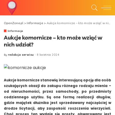
OpenZone.pl
>
Informacje
>
Aukcje komornicze – kto może wziąć w nich udział?
Informacje
Aukcje komornicze – kto może wziąć w
nich udział?
redakcja serwisu
8 kwietnia 2024
By
Posted
by
Aukcje komornicze stanowią interesującą opcję dla osób
szukających okazji do zakupu różnego rodzaju mienia –
od nieruchomości, przez samochody, po przedmioty
codziennego użytku. Są one formą realizacji długów,
gdzie majątek dłużnika jest sprzedawany najczęściej w
drodze licytacji, aby zaspokoić roszczenia wierzycieli.
Choć proces ten wydaje się prosty, obwarowany jest