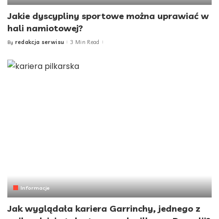
Jakie dyscypliny sportowe można uprawiać w
hali namiotowej?
redakcja serwisu
3 Min Read
By
Posted
by
Informacje
Jak wyglądała kariera Garrinchy, jednego z