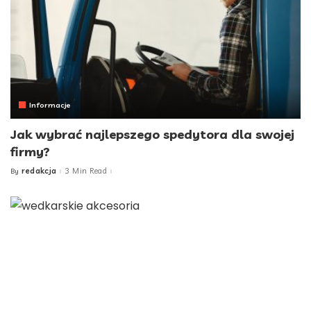
Informacje
Jak wybrać najlepszego spedytora dla swojej
firmy?
redakcja
3 Min Read
By
Posted
by