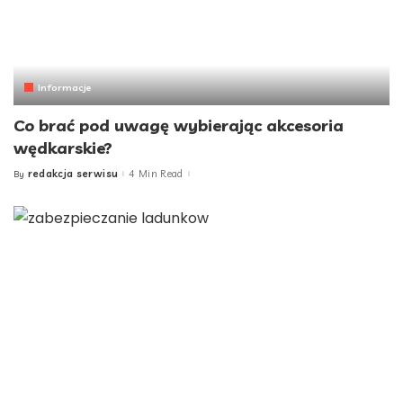
Informacje
Co brać pod uwagę wybierając akcesoria
wędkarskie?
redakcja serwisu
4 Min Read
By
Posted
by