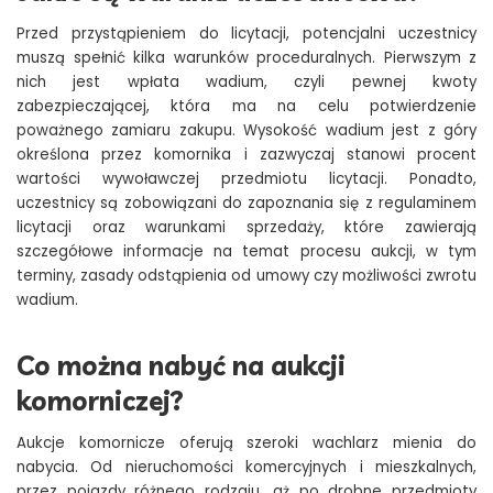
Przed przystąpieniem do licytacji, potencjalni uczestnicy
muszą spełnić kilka warunków proceduralnych. Pierwszym z
nich jest wpłata wadium, czyli pewnej kwoty
zabezpieczającej, która ma na celu potwierdzenie
poważnego zamiaru zakupu. Wysokość wadium jest z góry
określona przez komornika i zazwyczaj stanowi procent
wartości wywoławczej przedmiotu licytacji. Ponadto,
uczestnicy są zobowiązani do zapoznania się z regulaminem
licytacji oraz warunkami sprzedaży, które zawierają
szczegółowe informacje na temat procesu aukcji, w tym
terminy, zasady odstąpienia od umowy czy możliwości zwrotu
wadium.
Co można nabyć na aukcji
komorniczej?
Aukcje komornicze oferują szeroki wachlarz mienia do
nabycia. Od nieruchomości komercyjnych i mieszkalnych,
przez pojazdy różnego rodzaju, aż po drobne przedmioty