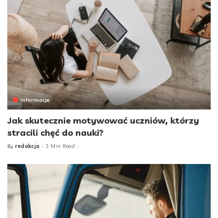
Informacje
Jak skutecznie motywować uczniów, którzy
stracili chęć do nauki?
redakcja
3 Min Read
By
Posted
by