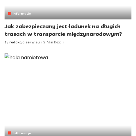
Informacje
Jak zabezpieczany jest ładunek na długich
trasach w transporcie międzynarodowym?
redakcja serwisu
2 Min Read
By
Posted
by
Informacje