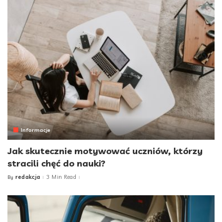
Informacje
Jak skutecznie motywować uczniów, którzy
stracili chęć do nauki?
redakcja
3 Min Read
By
Posted
by