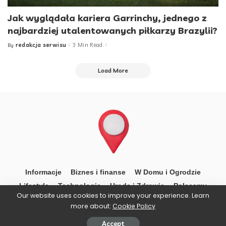
Jak wyglądała kariera Garrinchy, jednego z
najbardziej utalentowanych piłkarzy Brazylii?
redakcja serwisu
3 Min Read
By
Posted
by
Load More
Informacje
Biznes i finanse
W Domu i Ogrodzie
Lifestyle
Technologia
Uroda i Zdrowie
Polecamy
Our website uses cookies to improve your experience. Learn
more about:
Cookie Policy
© OpenZone.pl
Accept