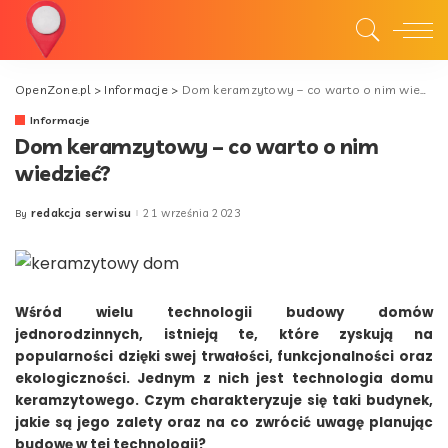
OpenZone.pl
>
Informacje
>
Dom keramzytowy – co warto o nim wiedzieć?
Informacje
Dom keramzytowy – co warto o nim
wiedzieć?
redakcja serwisu
21 września 2023
By
Posted
by
Wśród wielu technologii budowy domów
jednorodzinnych, istnieją te, które zyskują na
popularności dzięki swej trwałości, funkcjonalności oraz
ekologiczności. Jednym z nich jest technologia domu
keramzytowego. Czym charakteryzuje się taki budynek,
jakie są jego zalety oraz na co zwrócić uwagę planując
budowę w tej technologii?