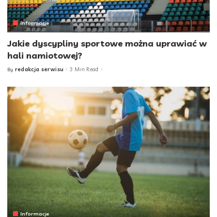
Informacje
Jakie dyscypliny sportowe można uprawiać w
hali namiotowej?
redakcja serwisu
3 Min Read
By
Posted
by
Informacje