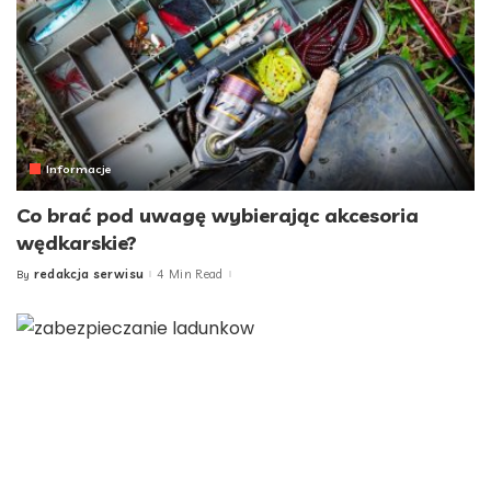
Informacje
Co brać pod uwagę wybierając akcesoria
wędkarskie?
redakcja serwisu
4 Min Read
By
Posted
by