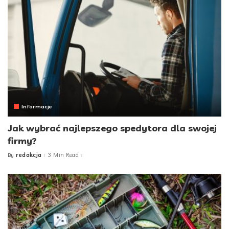
Informacje
Jak wybrać najlepszego spedytora dla swojej
firmy?
redakcja
3 Min Read
By
Posted
by