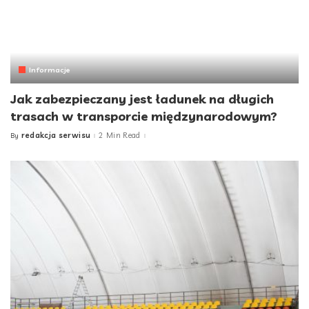
Informacje
Jak zabezpieczany jest ładunek na długich
trasach w transporcie międzynarodowym?
redakcja serwisu
2 Min Read
By
Posted
by