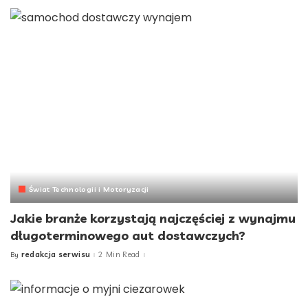
Świat Technologii i Motoryzacji
Jakie branże korzystają najczęściej z wynajmu
długoterminowego aut dostawczych?
redakcja serwisu
2 Min Read
By
Posted
by