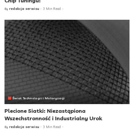
Chip Tuningu!
redakcja serwisu
3 Min Read
By
Posted
by
Świat Technologii i Motoryzacji
Plecione Siatki: Niezastąpiona
Wszechstronność i Industrialny Urok
redakcja serwisu
3 Min Read
By
Posted
by