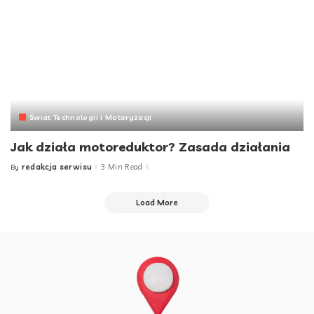
Świat Technologii i Motoryzacji
Jak działa motoreduktor? Zasada działania
redakcja serwisu
3 Min Read
By
Posted
by
Load More