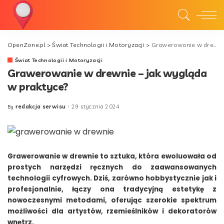
OpenZone.pl
>
Świat Technologii i Motoryzacji
>
Grawerowanie w drewnie – jak wygląda w praktyce?
Świat Technologii i Motoryzacji
Grawerowanie w drewnie – jak wygląda
w praktyce?
redakcja serwisu
29 stycznia 2024
By
Posted
by
Grawerowanie w drewnie to sztuka, która ewoluowała od
prostych narzędzi ręcznych do zaawansowanych
technologii cyfrowych. Dziś, zarówno hobbystycznie jak i
profesjonalnie, łączy ona tradycyjną estetykę z
nowoczesnymi metodami, oferując szerokie spektrum
możliwości dla artystów, rzemieślników i dekoratorów
wnętrz.