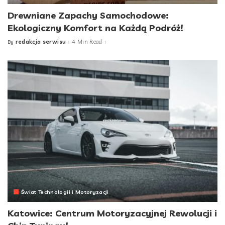
Drewniane Zapachy Samochodowe:
Ekologiczny Komfort na Każdą Podróż!
redakcja serwisu
4 Min Read
By
Posted
by
Świat Technologii i Motoryzacji
Katowice: Centrum Motoryzacyjnej Rewolucji i