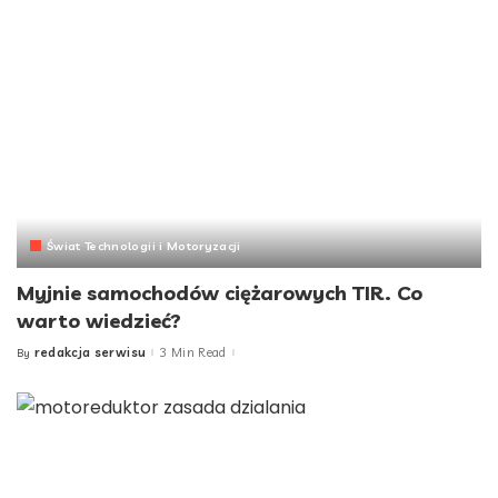
Świat Technologii i Motoryzacji
Myjnie samochodów ciężarowych TIR. Co
warto wiedzieć?
redakcja serwisu
3 Min Read
By
Posted
by