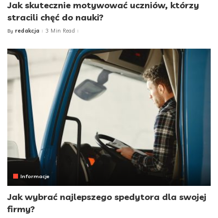
Jak skutecznie motywować uczniów, którzy
stracili chęć do nauki?
redakcja
3 Min Read
By
Posted
by
Informacje
Jak wybrać najlepszego spedytora dla swojej
firmy?