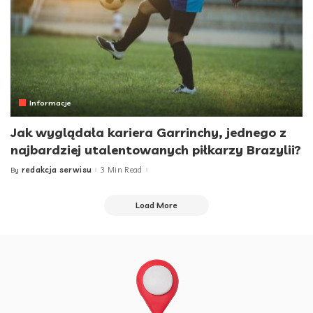
Informacje
Jak wyglądała kariera Garrinchy, jednego z
najbardziej utalentowanych piłkarzy Brazylii?
redakcja serwisu
3 Min Read
By
Posted
by
Load More