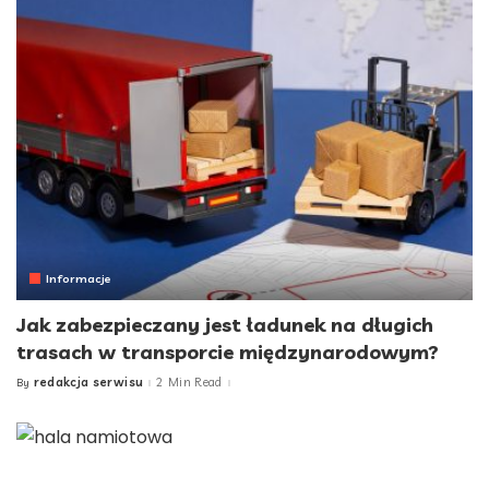
Informacje
Jak zabezpieczany jest ładunek na długich
trasach w transporcie międzynarodowym?
redakcja serwisu
2 Min Read
By
Posted
by