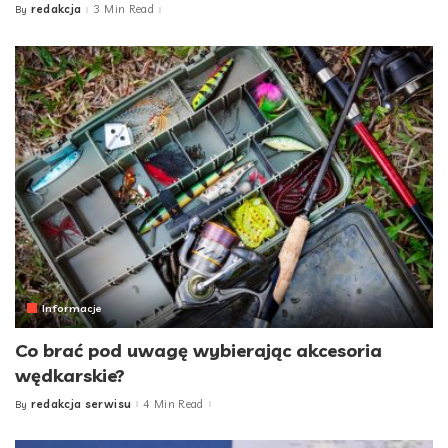
redakcja
3 Min Read
By
Posted
by
Informacje
Co brać pod uwagę wybierając akcesoria
wędkarskie?
redakcja serwisu
4 Min Read
By
Posted
by