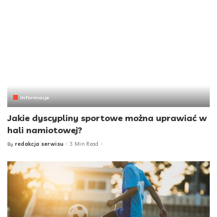
Informacje
Jakie dyscypliny sportowe można uprawiać w
hali namiotowej?
redakcja serwisu
3 Min Read
By
Posted
by