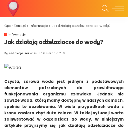
OpenZone.pl
>
Informacje
>
Jak działają odżelaziacze do wody?
Informacje
Jak działają odżelaziacze do wody?
redakcja serwisu
16 sierpnia 2023
By
Posted
by
Czysta, zdrowa woda jest jednym z podstawowych
elementów potrzebnych do prawidłowego
funkcjonowania organizmu człowieka. Jednak nie
zawsze woda, którą mamy dostępną w naszych domach,
spełnia te oczekiwania. W wielu przypadkach woda z
kranu zawiera zbyt dużo żelaza. W takiej sytuacji warto
zainwestować w odżelaziacz do wody. W niniejszym
artykule przyjrzymy się, jak działają odżelaziacze do