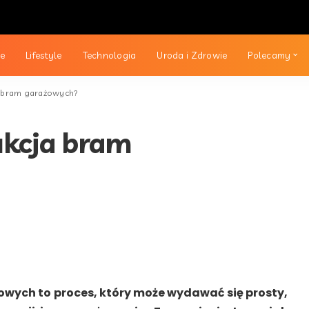
ie
Lifestyle
Technologia
Uroda i Zdrowie
Polecamy
a bram garażowych?
ukcja bram
wych to proces, który może wydawać się prosty,