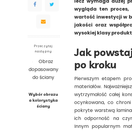
lecz wymaga dużej pr
wygląda ten proces, 
wartość inwestycji w 
jakości oraz współpr
wysokiej klasy produktó
Przeczytaj
Jak powsta
następny
po kroku
Pierwszym etapem prod
materiałów. Najważniejs
wytrzymałość całej kons
Wybór obrazu
a kolorystyka
ocynkowana, co chroni 
ściany
pokryte warstwą lamina
ich odporność na czyn
Innym popularnym mater