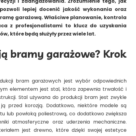
ecyzji i zaangażowania. Zrozumienie tego, jak
pozwoli lepiej docenić jakość wykonania oraz
bramę garażową. Właściwe planowanie, kontrola
aca z profesjonalistami to klucz do uzyskania
w, które będą służyły przez wiele lat.
ją bramy garażowe? Krok
ukcji bram garażowych jest wybór odpowiednich
zym elementem jest stal, która zapewnia trwałość i
trukcji. Stal używana do produkcji bram jest zwykle
ją przed korozją. Dodatkowo, niektóre modele są
tu lub powłoką poliestrową, co dodatkowo zwiększa
niki atmosferyczne oraz uderzenia mechaniczne.
iałem jest drewno, które dzięki swojej estetyce