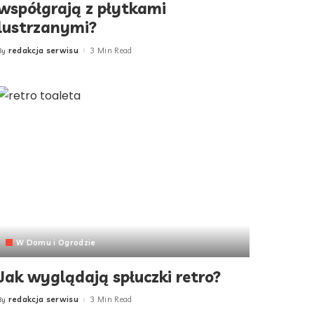
współgrają z płytkami
lustrzanymi?
redakcja serwisu
3 Min Read
By
Posted
by
W Domu i Ogrodzie
Jak wyglądają spłuczki retro?
redakcja serwisu
3 Min Read
By
Posted
by