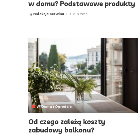
w domu? Podstawowe produkty
redakcja serwisu
3 Min Read
By
Posted
by
W Domu i Ogrodzie
Od czego zależą koszty
zabudowy balkonu?