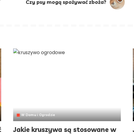
Czy psy mogą spożywać zboża?
W Domu i Ogrodzie
ć
Jakie kruszywa są stosowane w