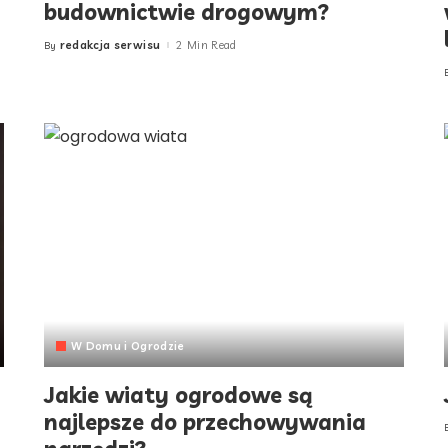
budownictwie drogowym?
redakcja serwisu
2 Min Read
By
Posted
by
W Domu i Ogrodzie
Jakie wiaty ogrodowe są
najlepsze do przechowywania