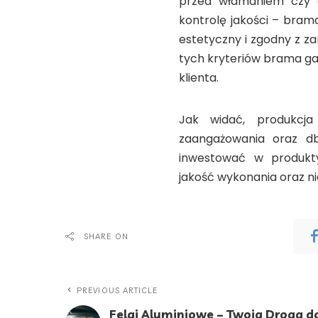
przed włamaniem czy a
kontrolę jakości – bram
estetyczny i zgodny z z
tych kryteriów brama ga
klienta.
Jak widać, produkcj
zaangażowania oraz db
inwestować w produkt
jakość wykonania oraz 
SHARE ON
PREVIOUS ARTICLE
Felgi Aluminiowe – Twoja Droga d