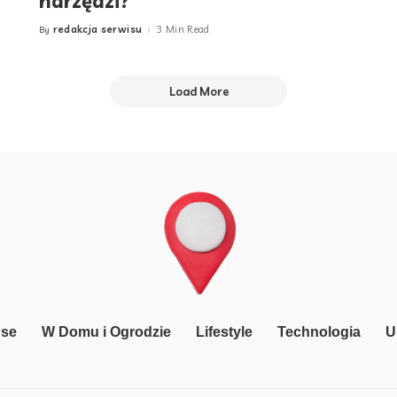
narzędzi?
redakcja serwisu
3 Min Read
By
Posted
by
Load More
nse
W Domu i Ogrodzie
Lifestyle
Technologia
U