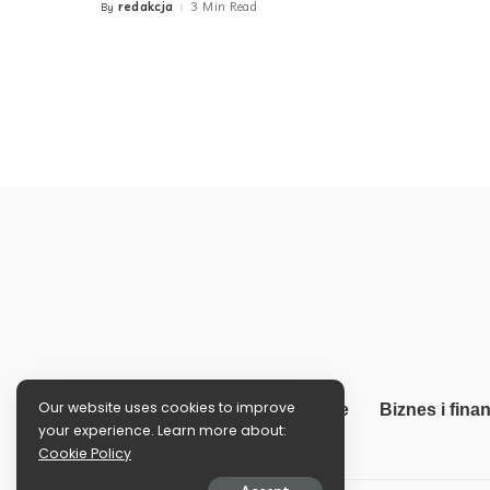
redakcja
3 Min Read
By
Posted
by
Our website uses cookies to improve
Informacje
Biznes i fina
your experience. Learn more about:
Cookie Policy