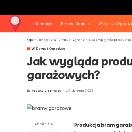
Informacje
Biznes i finanse
W Domu i Ogrodz
OpenZone.pl
>
W Domu i Ogrodzie
>
Jak wygląda produkcj
W Domu i Ogrodzie
Jak wygląda prod
garażowych?
redakcja serwisu
14 sierpnia 2023
By
Posted
by
SHARE ON
Produkcja bram garażo