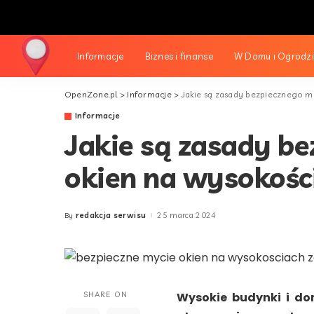
Informacje
Biznes i finanse
W Domu i Ogrodz
OpenZone.pl
>
Informacje
>
Jakie są zasady bezpiecznego m
Informacje
Jakie są zasady b
okien na wysokośc
redakcja serwisu
25 marca 2024
By
Posted
by
SHARE ON
Wysokie budynki i d