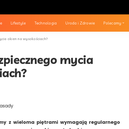
ie
Lifestyle
Technologia
Uroda i Zdrowie
Polecamy
ycia okien na wysokościach?
ezpiecznego mycia
iach?
omy z wieloma piętrami wymagają regularnego