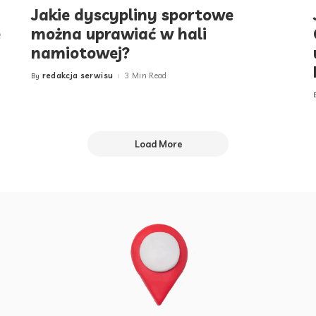
Jakie dyscypliny sportowe
e
można uprawiać w hali
namiotowej?
redakcja serwisu
3 Min Read
By
Posted
by
Load More