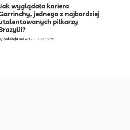
Jak wyglądała kariera
Garrinchy, jednego z najbardziej
utalentowanych piłkarzy
Brazylii?
redakcja serwisu
3 Min Read
By
Posted
by