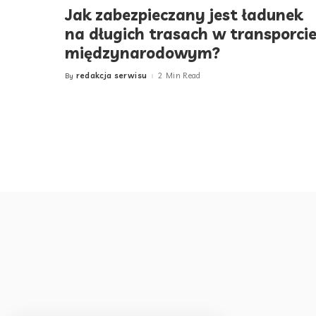
Jak zabezpieczany jest ładunek
na długich trasach w transporci
międzynarodowym?
redakcja serwisu
2 Min Read
By
Posted
by