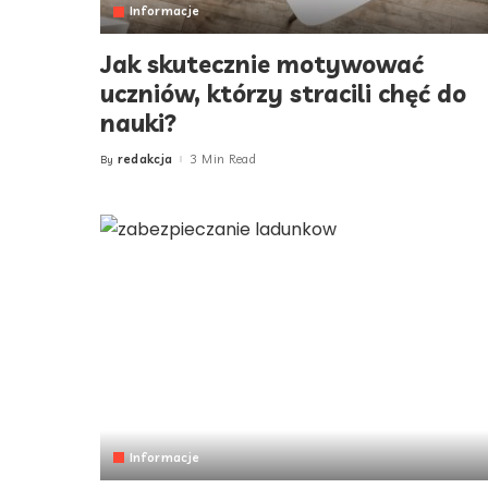
Informacje
Jak skutecznie motywować
uczniów, którzy stracili chęć do
nauki?
redakcja
3 Min Read
By
Posted
by
Informacje