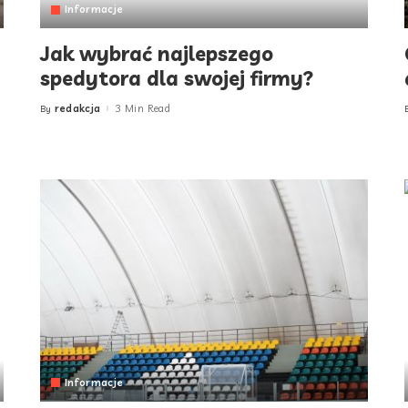
Informacje
Jak wybrać najlepszego
spedytora dla swojej firmy?
redakcja
3 Min Read
By
Posted
by
Informacje