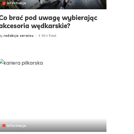
Informacje
Co brać pod uwagę wybierając
akcesoria wędkarskie?
redakcja serwisu
4 Min Read
By
Posted
by
Informacje