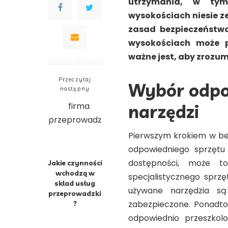
utrzymania, w tym
wysokościach niesie z
zasad bezpieczeństwa
wysokościach może 
ważne jest, aby zrozum
Przeczytaj
Wybór odpo
następny
narzędzi
Pierwszym krokiem w be
odpowiedniego sprzętu 
dostępności, może t
Jakie czynności
wchodzą w
specjalistycznego sprzę
skład usług
używane narzędzia s
przeprowadzki
zabezpieczone. Ponadto
?
odpowiednio przeszkol