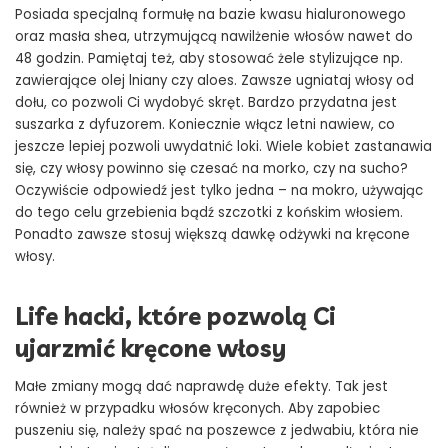
Posiada specjalną formułę na bazie kwasu hialuronowego
oraz masła shea, utrzymującą nawilżenie włosów nawet do
48 godzin. Pamiętaj też, aby stosować żele stylizujące np.
zawierające olej lniany czy aloes. Zawsze ugniataj włosy od
dołu, co pozwoli Ci wydobyć skręt. Bardzo przydatna jest
suszarka z dyfuzorem. Koniecznie włącz letni nawiew, co
jeszcze lepiej pozwoli uwydatnić loki. Wiele kobiet zastanawia
się, czy włosy powinno się czesać na morko, czy na sucho?
Oczywiście odpowiedź jest tylko jedna – na mokro, używając
do tego celu grzebienia bądź szczotki z końskim włosiem.
Ponadto zawsze stosuj większą dawkę odżywki na kręcone
włosy.
Life hacki, które pozwolą Ci
ujarzmić kręcone włosy
Małe zmiany mogą dać naprawdę duże efekty. Tak jest
również w przypadku włosów kręconych. Aby zapobiec
puszeniu się, należy spać na poszewce z jedwabiu, która nie