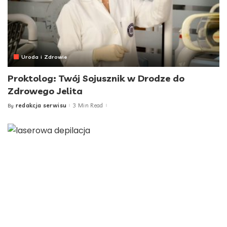
Uroda i Zdrowie
Proktolog: Twój Sojusznik w Drodze do
Zdrowego Jelita
redakcja serwisu
3 Min Read
By
Posted
by