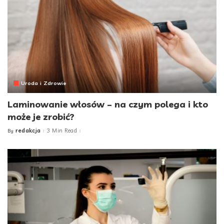
Uroda i Zdrowie
Laminowanie włosów – na czym polega i kto
może je zrobić?
redakcja
3 Min Read
By
Posted
by