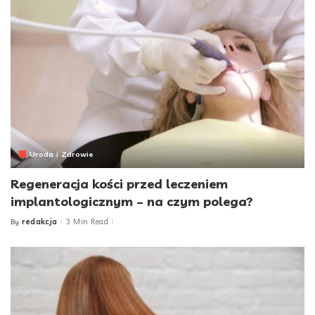
Uroda i Zdrowie
Regeneracja kości przed leczeniem
implantologicznym – na czym polega?
redakcja
3 Min Read
By
Posted
by