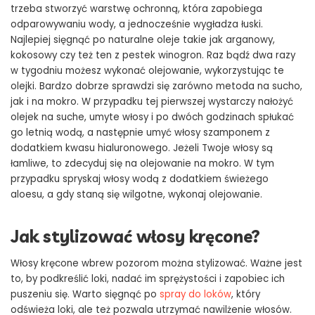
trzeba stworzyć warstwę ochronną, która zapobiega
odparowywaniu wody, a jednocześnie wygładza łuski.
Najlepiej sięgnąć po naturalne oleje takie jak arganowy,
kokosowy czy też ten z pestek winogron. Raz bądź dwa razy
w tygodniu możesz wykonać olejowanie, wykorzystując te
olejki. Bardzo dobrze sprawdzi się zarówno metoda na sucho,
jak i na mokro. W przypadku tej pierwszej wystarczy nałożyć
olejek na suche, umyte włosy i po dwóch godzinach spłukać
go letnią wodą, a następnie umyć włosy szamponem z
dodatkiem kwasu hialuronowego. Jeżeli Twoje włosy są
łamliwe, to zdecyduj się na olejowanie na mokro. W tym
przypadku spryskaj włosy wodą z dodatkiem świeżego
aloesu, a gdy staną się wilgotne, wykonaj olejowanie.
Jak stylizować włosy kręcone?
Włosy kręcone wbrew pozorom można stylizować. Ważne jest
to, by podkreślić loki, nadać im sprężystości i zapobiec ich
puszeniu się. Warto sięgnąć po
spray do loków
, który
odświeża loki, ale też pozwala utrzymać nawilżenie włosów.