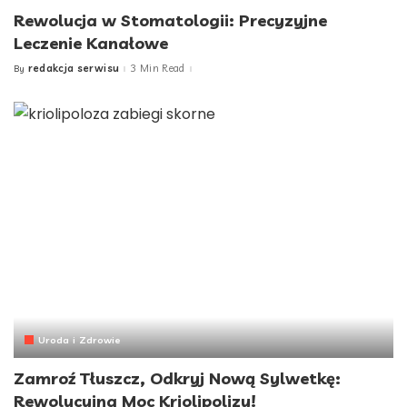
Rewolucja w Stomatologii: Precyzyjne
Leczenie Kanałowe
redakcja serwisu
3 Min Read
By
Posted
by
Uroda i Zdrowie
Zamroź Tłuszcz, Odkryj Nową Sylwetkę:
Rewolucyjna Moc Kriolipolizy!