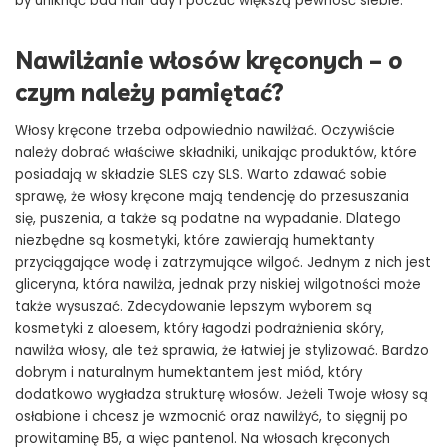
by uniknąć bad hair day i poczuć większą pewność siebie.
Nawilżanie włosów kręconych – o
czym należy pamiętać?
Włosy kręcone trzeba odpowiednio nawilżać. Oczywiście
należy dobrać właściwe składniki, unikając produktów, które
posiadają w składzie SLES czy SLS. Warto zdawać sobie
sprawę, że włosy kręcone mają tendencję do przesuszania
się, puszenia, a także są podatne na wypadanie. Dlatego
niezbędne są kosmetyki, które zawierają humektanty
przyciągające wodę i zatrzymujące wilgoć. Jednym z nich jest
gliceryna, która nawilża, jednak przy niskiej wilgotności może
także wysuszać. Zdecydowanie lepszym wyborem są
kosmetyki z aloesem, który łagodzi podrażnienia skóry,
nawilża włosy, ale też sprawia, że łatwiej je stylizować. Bardzo
dobrym i naturalnym humektantem jest miód, który
dodatkowo wygładza strukturę włosów. Jeżeli Twoje włosy są
osłabione i chcesz je wzmocnić oraz nawilżyć, to sięgnij po
prowitaminę B5, a więc pantenol. Na włosach kręconych