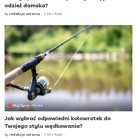
odzież damska?
redakcja serwisu
3 Min Read
By
Posted
by
Styl życia i Moda
Jak wybrać odpowiedni kołowrotek do
Twojego stylu wędkowania?
redakcja serwisu
3 Min Read
By
Posted