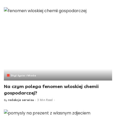
by
Styl życia i Moda
Na czym polega fenomen włoskiej chemii
gospodarczej?
redakcja serwisu
3 Min Read
By
Posted
by