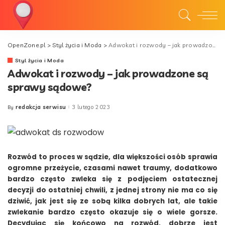
OpenZone.pl
>
Styl życia i Moda
>
Adwokat i rozwody – jak prowadzone są sprawy sądowe?
Styl życia i Moda
Adwokat i rozwody – jak prowadzone są
sprawy sądowe?
redakcja serwisu
3 lutego 2023
By
Posted
by
Rozwód to proces w sądzie, dla większości osób sprawia
ogromne przeżycie, czasami nawet traumy, dodatkowo
bardzo często zwleka się z podjęciem ostatecznej
decyzji do ostatniej chwili, z jednej strony nie ma co się
dziwić, jak jest się ze sobą kilka dobrych lat, ale takie
zwlekanie bardzo często okazuje się o wiele gorsze.
Decydując się końcowo na rozwód, dobrze jest