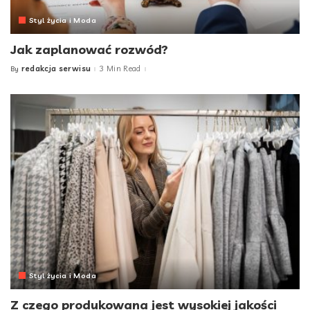
Styl życia i Moda
Jak zaplanować rozwód?
redakcja serwisu
3 Min Read
By
Posted
by
Styl życia i Moda
Z czego produkowana jest wysokiej jakości