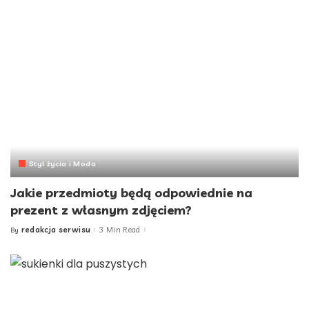
Styl życia i Moda
Jakie przedmioty będą odpowiednie na
prezent z własnym zdjęciem?
redakcja serwisu
3 Min Read
By
Posted
by