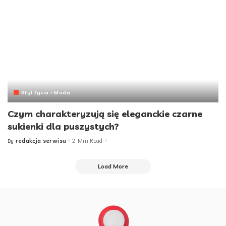
Styl życia i Moda
Czym charakteryzują się eleganckie czarne
sukienki dla puszystych?
redakcja serwisu
2 Min Read
By
Posted
by
Load More