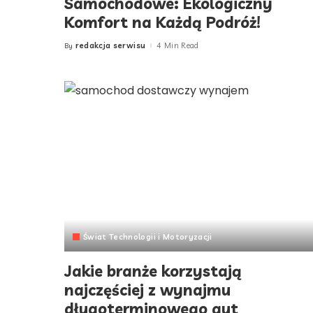
Samochodowe: Ekologiczny
Komfort na Każdą Podróż!
redakcja serwisu
4 Min Read
By
Posted
by
Świat Technologii i Motoryzacji
Jakie branże korzystają
najczęściej z wynajmu
długoterminowego aut