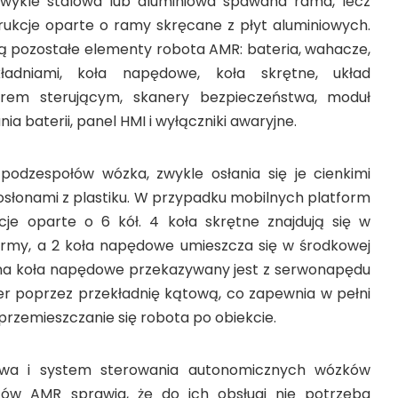
zwykle stalowa lub aluminiowa spawana rama, lecz
trukcje oparte o ramy skręcane z płyt aluminiowych.
pozostałe elementy robota AMR: bateria, wahacze,
adniami, koła napędowe, koła skrętne, układ
rem sterującym, skanery bezpieczeństwa, moduł
 baterii, panel HMI i wyłączniki awaryjne.
podzespołów wózka, zwykle osłania się je cienkimi
osłonami z plastiku. W przypadku mobilnych platform
je oparte o 6 kół. 4 koła skrętne znajdują się w
ormy, a 2 koła napędowe umieszcza się w środkowej
na koła napędowe przekazywany jest z serwonapędu
 poprzez przekładnię kątową, co zapewnia w pełni
przemieszczanie się robota po obiekcie.
wa i system sterowania autonomicznych wózków
tów AMR sprawia, że do ich obsługi nie potrzeba