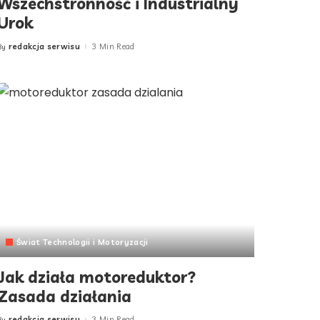
Wszechstronność i Industrialny
Urok
redakcja serwisu
3 Min Read
By
Posted
by
Świat Technologii i Motoryzacji
Jak działa motoreduktor?
Zasada działania
redakcja serwisu
3 Min Read
By