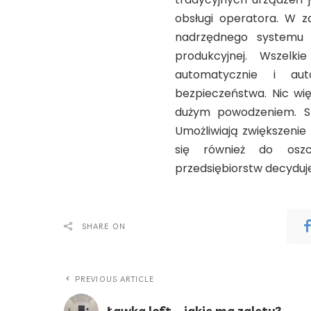
obsługi operatora. W za
nadrzędnego systemu p
produkcyjnej. Wszelk
automatycznie i au
bezpieczeństwa. Nic wię
dużym powodzeniem. S
Umożliwiają zwiększenie
się również do oszcz
przedsiębiorstw decyduje
SHARE ON
PREVIOUS ARTICLE
Ławka loft – jakie ma zalety?