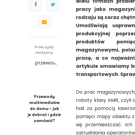
wielu firmach probl
pracy jako magazyni
rodzaju są coraz chęt
Umożliwiają uspraw
produkcyjnej poprz
produktów pomię
Przeczytaj
magazynowymi, polam
następny
pracę, a co najważni
artykule omawiamy b
transportowych. Spraw
Do prac magazynowych, a
Przewody
roboty klasy AMR, czyli
multimedialne
hali za pomocą lasero
do domu – jak
je dobrać i gdzie
pamięci mapy obiektu z
zamówić?
się przemieszczać. Ich
zatrudniania operatorów