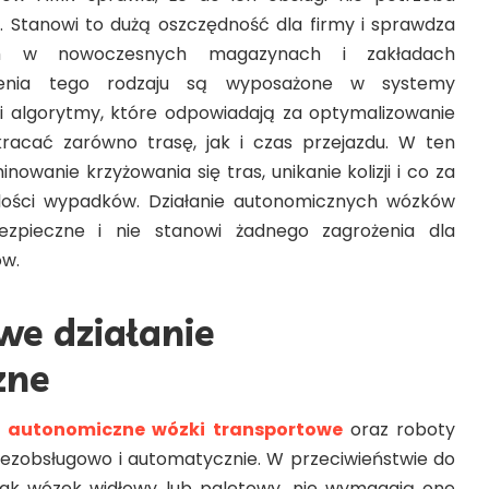
 Stanowi to dużą oszczędność dla firmy i sprawdza
im w nowoczesnych magazynach i zakładach
dzenia tego rodzaju są wyposażone w systemy
 i algorytmy, które odpowiadają za optymalizowanie
racać zarówno trasę, jak i czas przejazdu. W ten
nowanie krzyżowania się tras, unikanie kolizji i co za
 ilości wypadków. Działanie autonomicznych wózków
ezpieczne i nie stanowi żadnego zagrożenia dla
ów.
we działanie
zne
a
autonomiczne wózki transportowe
oraz roboty
bezobsługowo i automatycznie. W przeciwieństwie do
jak wózek widłowy lub paletowy, nie wymagają one