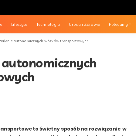
ie
Lifestyle
Technologia
Uroda i Zdrowie
Polecamy
ziałanie autonomicznych wózków transportowych
e autonomicznych
towych
ansportowe to świetny sposób na rozwiązanie w