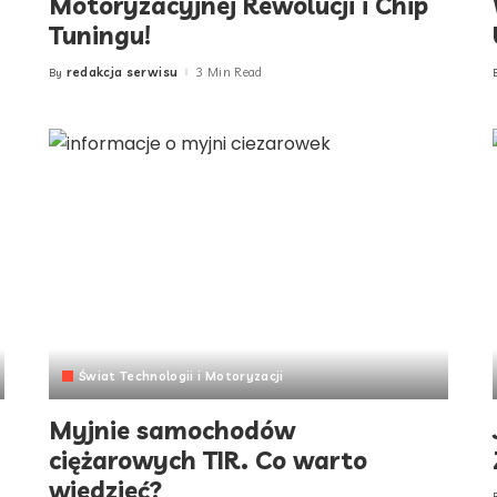
Motoryzacyjnej Rewolucji i Chip
Tuningu!
redakcja serwisu
3 Min Read
By
Posted
by
Świat Technologii i Motoryzacji
Myjnie samochodów
ciężarowych TIR. Co warto
wiedzieć?