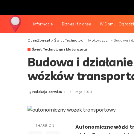
Informacje
Biznes i finanse
W Domu i Ogrodz
OpenZone.pl
>
Świat Technologii i Motoryzacji
>
Budowa i d
Świat Technologii i Motoryzacji
Budowa i działani
wózków transpor
redakcja serwisu
13 lutego 2023
By
Posted
by
SHARE ON
Autonomiczne wózki tr