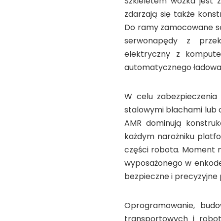
Szkieletem wózka jest 
zdarzają się także kons
Do ramy zamocowane są 
serwonapędy z przekł
elektryczny z kompute
automatycznego ładowania
W celu zabezpieczenia 
stalowymi blachami lub 
AMR dominują konstrukc
każdym narożniku platf
części robota. Moment 
wyposażonego w enkoder
bezpieczne i precyzyjne 
Oprogramowanie, budo
transportowych i robo