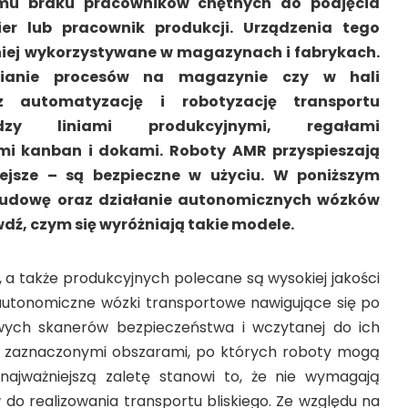
emu braku pracowników chętnych do podjęcia
er lub pracownik produkcji. Urządzenia tego
niej wykorzystywane w magazynach i fabrykach.
nianie procesów na magazynie czy w hali
ez automatyzację i robotyzację transportu
dzy liniami produkcyjnymi, regałami
i kanban i dokami. Roboty AMR przyspieszają
ejsze – są bezpieczne w użyciu. W poniższym
udowę oraz działanie autonomicznych wózków
dź, czym się wyróżniają takie modele.
 także produkcyjnych polecane są wysokiej jakości
 autonomiczne wózki transportowe nawigujące się po
wych skanerów bezpieczeństwa i wczytanej do ich
 zaznaczonymi obszarami, po których roboty mogą
 najważniejszą zaletę stanowi to, że nie wymagają
 do realizowania transportu bliskiego. Ze względu na