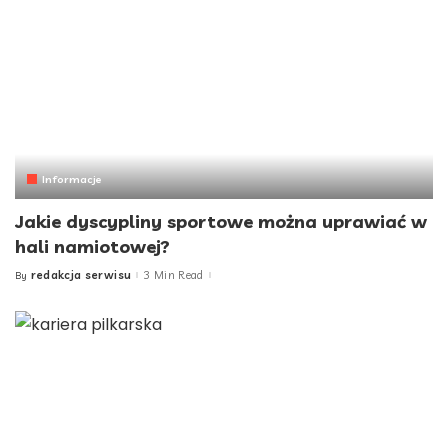
Informacje
Jakie dyscypliny sportowe można uprawiać w
hali namiotowej?
redakcja serwisu
3 Min Read
By
Posted
by