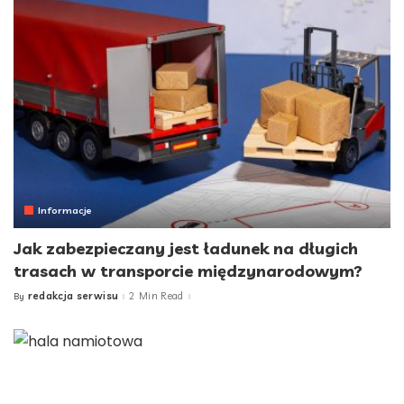
Informacje
Jak zabezpieczany jest ładunek na długich
trasach w transporcie międzynarodowym?
redakcja serwisu
2 Min Read
By
Posted
by