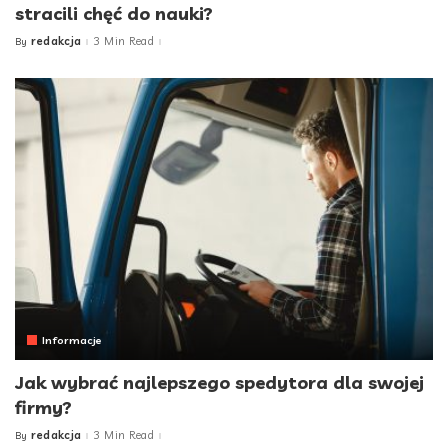
stracili chęć do nauki?
redakcja
3 Min Read
By
Posted
by
Informacje
Jak wybrać najlepszego spedytora dla swojej
firmy?
redakcja
3 Min Read
By
Posted