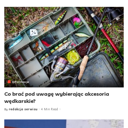
by
Informacje
Co brać pod uwagę wybierając akcesoria
wędkarskie?
redakcja serwisu
4 Min Read
By
Posted
by