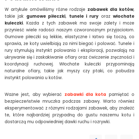
W artykule omówiliśmy różne rodzaje
zabawek dla kotów
,
takie jak
gumowe piłeczki
,
tunele i rury
oraz
włochate
kuleczki
. Każda z tych zabawek ma swoje zalety i może
przynieść wiele radości naszym czworonożnym przyjaciołom.
Gumowe piłeczki są lekkie, elastyczne i łatwo się toczą, co
sprawia, że koty uwielbiają za nimi biegać i polować. Tunele i
rury stymulują instynkt polowania i eksploracji, pozwalają na
ukrywanie się i zaskakiwanie ofiary oraz ćwiczenie zręczności i
koordynacji ruchowej. Włochate kuleczki przypominają
naturalne ofiary, takie jak myszy czy ptaki, co pobudza
instynkt polowania u kotów.
Ważne jest, aby wybierać
zabawki dla kota
pamiętać o
bezpieczeństwie mruczka podczas zabawy. Warto również
eksperymentować z różnymi rodzajami zabawek, aby znaleźć
te, które najbardziej przypadną do gustu naszemu kotu i
dostarczą mu odpowiedniej dawki ruchu i rozrywki.