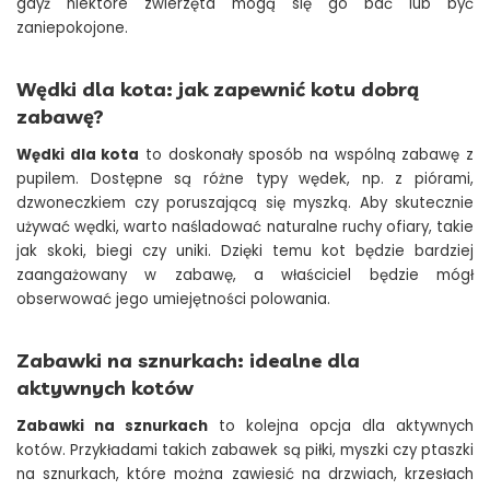
gdyż niektóre zwierzęta mogą się go bać lub być
zaniepokojone.
Wędki dla kota: jak zapewnić kotu dobrą
zabawę?
Wędki dla kota
to doskonały sposób na wspólną zabawę z
pupilem. Dostępne są różne typy wędek, np. z piórami,
dzwoneczkiem czy poruszającą się myszką. Aby skutecznie
używać wędki, warto naśladować naturalne ruchy ofiary, takie
jak skoki, biegi czy uniki. Dzięki temu kot będzie bardziej
zaangażowany w zabawę, a właściciel będzie mógł
obserwować jego umiejętności polowania.
Zabawki na sznurkach: idealne dla
aktywnych kotów
Zabawki na sznurkach
to kolejna opcja dla aktywnych
kotów. Przykładami takich zabawek są piłki, myszki czy ptaszki
na sznurkach, które można zawiesić na drzwiach, krzesłach