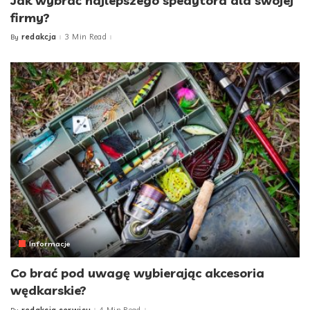
Jak wybrać najlepszego spedytora dla swojej
firmy?
redakcja
3 Min Read
By
Posted
by
Informacje
Co brać pod uwagę wybierając akcesoria
wędkarskie?
redakcja serwisu
4 Min Read
By