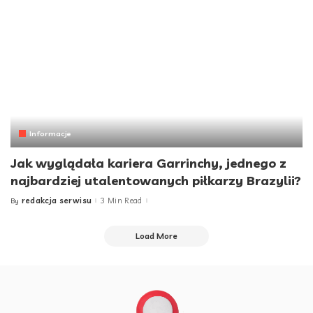
Informacje
Jak wyglądała kariera Garrinchy, jednego z
najbardziej utalentowanych piłkarzy Brazylii?
redakcja serwisu
3 Min Read
By
Posted
by
Load More