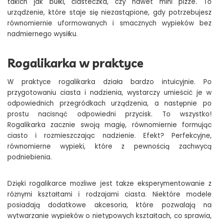
takich jak bułki, ciasteczka, czy nawet mini pizze. To
urządzenie, które staje się niezastąpione, gdy potrzebujesz
równomiernie uformowanych i smacznych wypieków bez
nadmiernego wysiłku.
Rogalikarka w praktyce
W praktyce rogalikarka działa bardzo intuicyjnie. Po
przygotowaniu ciasta i nadzienia, wystarczy umieścić je w
odpowiednich przegródkach urządzenia, a następnie po
prostu nacisnąć odpowiedni przycisk. To wszystko!
Rogalikarka zacznie swoją magię, równomiernie formując
ciasto i rozmieszczając nadzienie. Efekt? Perfekcyjne,
równomierne wypieki, które z pewnością zachwycą
podniebienia.
Dzięki rogalikarce możliwe jest także eksperymentowanie z
różnymi kształtami i rodzajami ciasta. Niektóre modele
posiadają dodatkowe akcesoria, które pozwalają na
wytwarzanie wypieków o nietypowych kształtach, co sprawia,