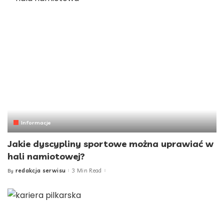
Informacje
Jakie dyscypliny sportowe można uprawiać w
hali namiotowej?
redakcja serwisu
3 Min Read
By
Posted
by