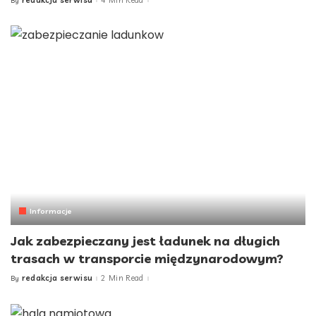
Posted
by
Informacje
Jak zabezpieczany jest ładunek na długich
trasach w transporcie międzynarodowym?
redakcja serwisu
2 Min Read
By
Posted
by