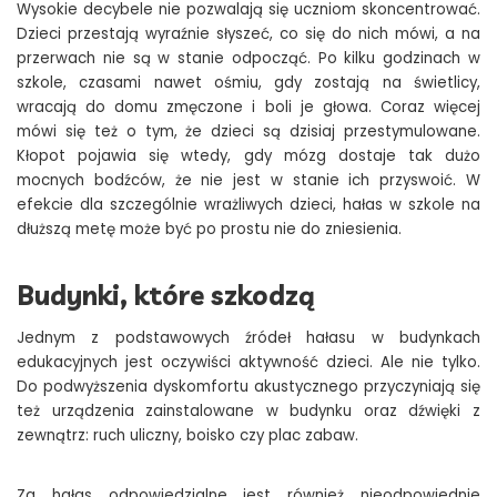
Wysokie decybele nie pozwalają się uczniom skoncentrować.
Dzieci przestają wyraźnie słyszeć, co się do nich mówi, a na
przerwach nie są w stanie odpocząć. Po kilku godzinach w
szkole, czasami nawet ośmiu, gdy zostają na świetlicy,
wracają do domu zmęczone i boli je głowa. Coraz więcej
mówi się też o tym, że dzieci są dzisiaj przestymulowane.
Kłopot pojawia się wtedy, gdy mózg dostaje tak dużo
mocnych bodźców, że nie jest w stanie ich przyswoić. W
efekcie dla szczególnie wrażliwych dzieci, hałas w szkole na
dłuższą metę może być po prostu nie do zniesienia.
Budynki, które szkodzą
Jednym z podstawowych źródeł hałasu w budynkach
edukacyjnych jest oczywiści aktywność dzieci. Ale nie tylko.
Do podwyższenia dyskomfortu akustycznego przyczyniają się
też urządzenia zainstalowane w budynku oraz dźwięki z
zewnątrz: ruch uliczny, boisko czy plac zabaw.
Za hałas odpowiedzialne jest również nieodpowiednie