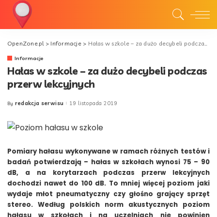
OpenZone.pl
>
Informacje
>
Hałas w szkole – za dużo decybeli podczas przerw lekcyjnych
Informacje
Hałas w szkole – za dużo decybeli podczas
przerw lekcyjnych
redakcja serwisu
19 listopada 2019
By
Posted
by
Pomiary hałasu wykonywane w ramach różnych testów i
badań potwierdzają – hałas w szkołach wynosi 75 – 90
dB, a na korytarzach podczas przerw lekcyjnych
dochodzi nawet do 100 dB. To mniej więcej poziom jaki
wydaje młot pneumatyczny czy głośno grający sprzęt
stereo. Według polskich norm akustycznych poziom
hałasu w szkołach i na uczelniach nie powinien