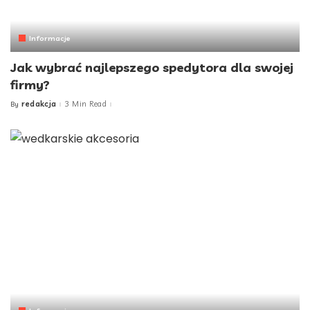
Informacje
Jak wybrać najlepszego spedytora dla swojej
firmy?
redakcja
3 Min Read
By
Posted
by