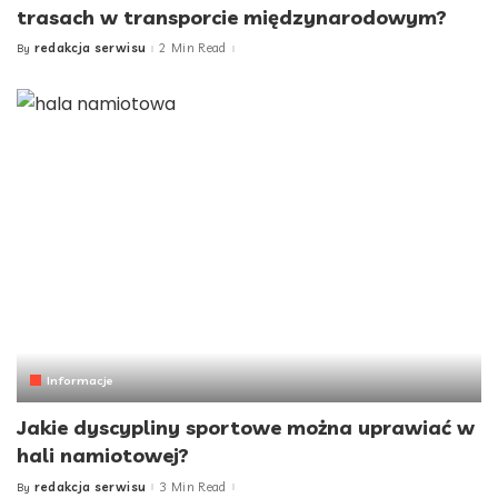
trasach w transporcie międzynarodowym?
redakcja serwisu
2 Min Read
By
Posted
by
Informacje
Jakie dyscypliny sportowe można uprawiać w
hali namiotowej?
redakcja serwisu
3 Min Read
By
Posted