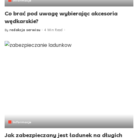
Informacje
Co brać pod uwagę wybierając akcesoria
wędkarskie?
redakcja serwisu
4 Min Read
By
Posted
by
Informacje
Jak zabezpieczany jest ładunek na długich