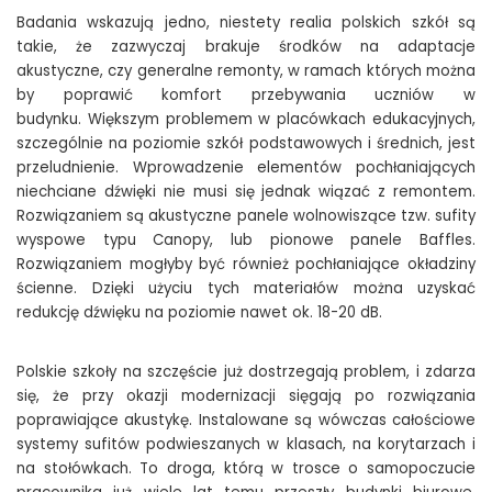
Badania wskazują jedno, niestety realia polskich szkół są
takie, że zazwyczaj brakuje środków na adaptacje
akustyczne, czy generalne remonty, w ramach których można
by poprawić komfort przebywania uczniów w
budynku. Większym problemem w placówkach edukacyjnych,
szczególnie na poziomie szkół podstawowych i średnich, jest
przeludnienie. Wprowadzenie elementów pochłaniających
niechciane dźwięki nie musi się jednak wiązać z remontem.
Rozwiązaniem są akustyczne panele wolnowiszące tzw. sufity
wyspowe typu Canopy, lub pionowe panele Baffles.
Rozwiązaniem mogłyby być również pochłaniające okładziny
ścienne. Dzięki użyciu tych materiałów można uzyskać
redukcję dźwięku na poziomie nawet ok. 18-20 dB.
Polskie szkoły na szczęście już dostrzegają problem, i zdarza
się, że przy okazji modernizacji sięgają po rozwiązania
poprawiające akustykę. Instalowane są wówczas całościowe
systemy sufitów podwieszanych w klasach, na korytarzach i
na stołówkach. To droga, którą w trosce o samopoczucie