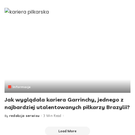
by
Informacje
Jak wyglądała kariera Garrinchy, jednego z
najbardziej utalentowanych piłkarzy Brazylii?
redakcja serwisu
3 Min Read
By
Posted
by
Load More