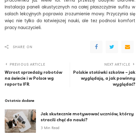
pracownika już wiele lat temu przeszły budynki biurowe.
Instalacja paneli akustycznych na całej płaszczyźnie sufitu w
salach lekcyjnych poprawia zrozumienie mowy. Przyczynia się
więc nie tylko do łatwiejszej nauki, ale też podnosi komfort
pracy nauczycieli.
SHARE ON
PREVIOUS ARTICLE
NEXT ARTICLE
Wzrost sprzedaży robotów
Polskie stołówki szkolne – jak
na świecie i w Polsce wg
wyglądają, a jak powinny
raportu IFR
wyglądać?
Ostatnio dodane
Jak skutecznie motywować uczniów, którzy
stracili chęć do nauki?
3 Min Read