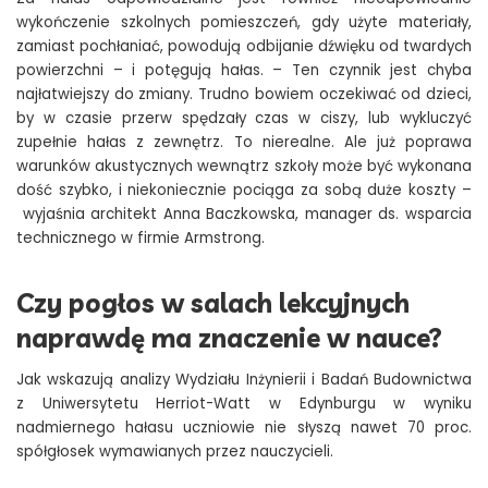
wykończenie szkolnych pomieszczeń, gdy użyte materiały,
zamiast pochłaniać, powodują odbijanie dźwięku od twardych
powierzchni – i potęgują hałas. – Ten czynnik jest chyba
najłatwiejszy do zmiany. Trudno bowiem oczekiwać od dzieci,
by w czasie przerw spędzały czas w ciszy, lub wykluczyć
zupełnie hałas z zewnętrz. To nierealne. Ale już poprawa
warunków akustycznych wewnątrz szkoły może być wykonana
dość szybko, i niekoniecznie pociąga za sobą duże koszty –
wyjaśnia architekt Anna Baczkowska, manager ds. wsparcia
technicznego w firmie Armstrong.
Czy pogłos w salach lekcyjnych
naprawdę ma znaczenie w nauce?
Jak wskazują analizy Wydziału Inżynierii i Badań Budownictwa
z Uniwersytetu Herriot-Watt w Edynburgu w wyniku
nadmiernego hałasu uczniowie nie słyszą nawet 70 proc.
spółgłosek wymawianych przez nauczycieli.