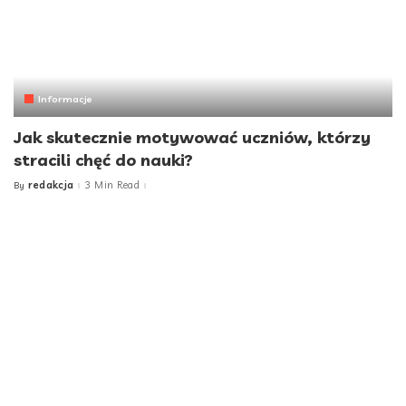
Informacje
Jak skutecznie motywować uczniów, którzy
stracili chęć do nauki?
redakcja
3 Min Read
By
Posted
by