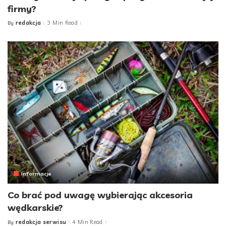
firmy?
redakcja
3 Min Read
By
Posted
by
Informacje
Co brać pod uwagę wybierając akcesoria
wędkarskie?
redakcja serwisu
4 Min Read
By
Posted