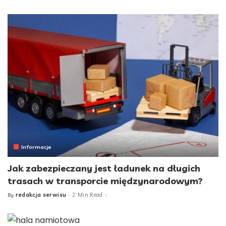
by
Informacje
Jak zabezpieczany jest ładunek na długich
trasach w transporcie międzynarodowym?
redakcja serwisu
2 Min Read
By
Posted
by