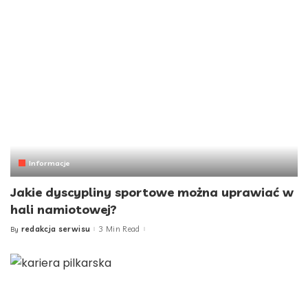
Informacje
Jakie dyscypliny sportowe można uprawiać w
hali namiotowej?
redakcja serwisu
3 Min Read
By
Posted
by