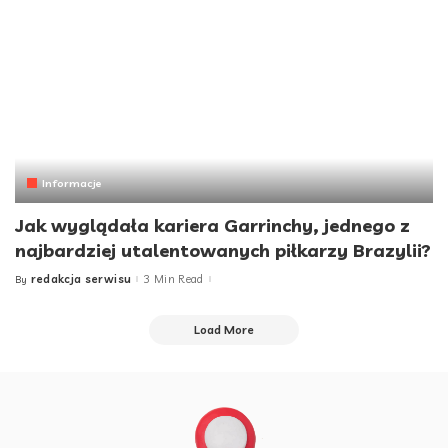
Informacje
Jak wyglądała kariera Garrinchy, jednego z
najbardziej utalentowanych piłkarzy Brazylii?
redakcja serwisu
3 Min Read
By
Posted
by
Load More