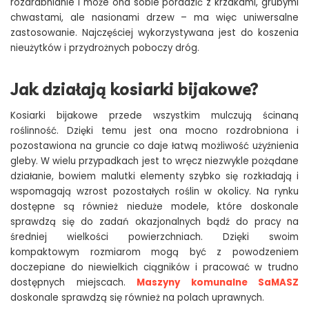
rozdrabnianie i może ona sobie poradzić z krzakami, grubymi
chwastami, ale nasionami drzew – ma więc uniwersalne
zastosowanie. Najczęściej wykorzystywana jest do koszenia
nieużytków i przydrożnych poboczy dróg.
Jak działają kosiarki bijakowe?
Kosiarki bijakowe przede wszystkim mulczują ścinaną
roślinność. Dzięki temu jest ona mocno rozdrobniona i
pozostawiona na gruncie co daje łatwą możliwość użyźnienia
gleby. W wielu przypadkach jest to wręcz niezwykle pożądane
działanie, bowiem malutki elementy szybko się rozkładają i
wspomagają wzrost pozostałych roślin w okolicy. Na rynku
dostępne są również nieduże modele, które doskonale
sprawdzą się do zadań okazjonalnych bądź do pracy na
średniej wielkości powierzchniach. Dzięki swoim
kompaktowym rozmiarom mogą być z powodzeniem
doczepiane do niewielkich ciągników i pracować w trudno
dostępnych miejscach.
Maszyny komunalne SaMASZ
doskonale sprawdzą się również na polach uprawnych.