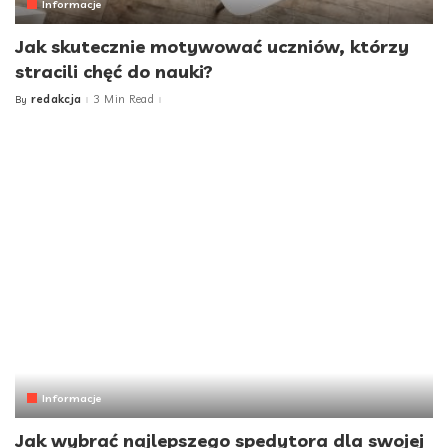
Informacje
Jak skutecznie motywować uczniów, którzy
stracili chęć do nauki?
redakcja
3 Min Read
By
Posted
by
Informacje
Jak wybrać najlepszego spedytora dla swojej