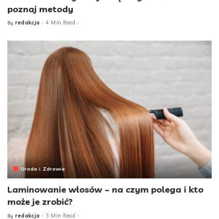
poznaj metody
redakcja
4 Min Read
By
Posted
by
Uroda i Zdrowie
Laminowanie włosów – na czym polega i kto
może je zrobić?
redakcja
3 Min Read
By
Posted