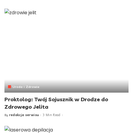
by
Uroda i Zdrowie
Proktolog: Twój Sojusznik w Drodze do
Zdrowego Jelita
redakcja serwisu
3 Min Read
By
Posted
by