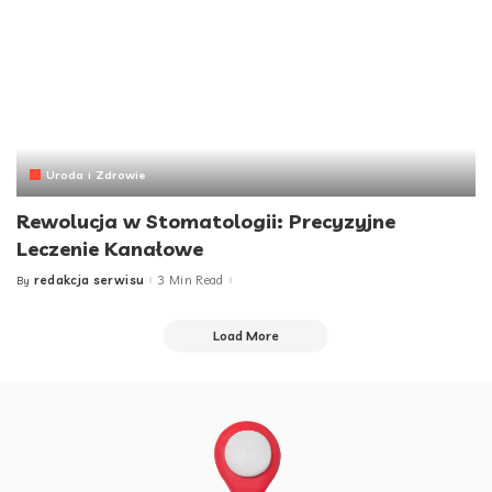
Uroda i Zdrowie
Rewolucja w Stomatologii: Precyzyjne
Leczenie Kanałowe
redakcja serwisu
3 Min Read
By
Posted
by
Load More