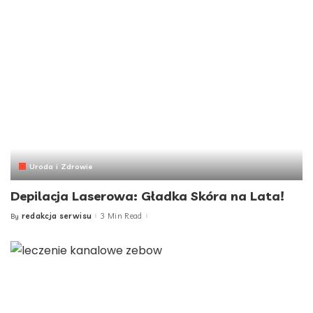
Uroda i Zdrowie
Depilacja Laserowa: Gładka Skóra na Lata!
redakcja serwisu
3 Min Read
By
Posted
by