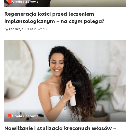
Uroda i Zdrowie
Regeneracja kości przed leczeniem
implantologicznym – na czym polega?
redakcja
3 Min Read
By
Posted
by
Uroda i Zdrowie
Nawilżanie i stylizacja kręconych włosów –