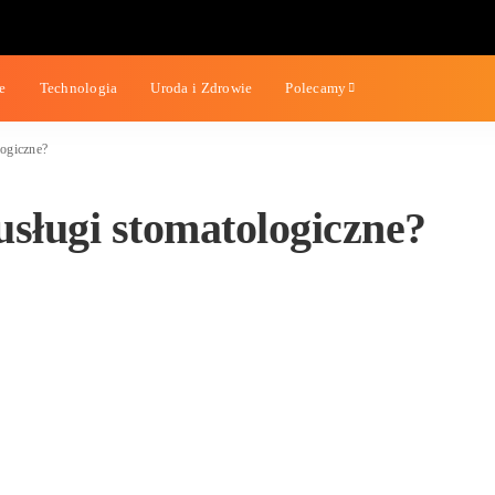
estyle
Technologia
Uroda i Zdrowie
Polecamy
i stomatologiczne?
e usługi