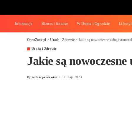
Informacje
Biznes i finanse
W Domu i Ogrodzie
Lif
OpenZone.pl
>
Uroda i Zdrowie
>
Jakie są nowoczesne usług
Uroda i Zdrowie
Jakie są nowoczesn
stomatologiczne?
redakcja serwisu
31 maja 2023
By
Posted
by