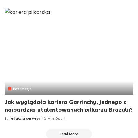
by
Informacje
Jak wyglądała kariera Garrinchy, jednego z
najbardziej utalentowanych piłkarzy Brazylii?
redakcja serwisu
3 Min Read
By
Posted
by
Load More