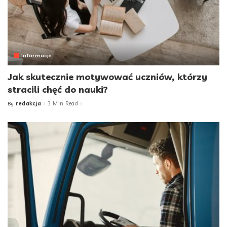
Informacje
Jak skutecznie motywować uczniów, którzy
stracili chęć do nauki?
redakcja
3 Min Read
By
Posted
by