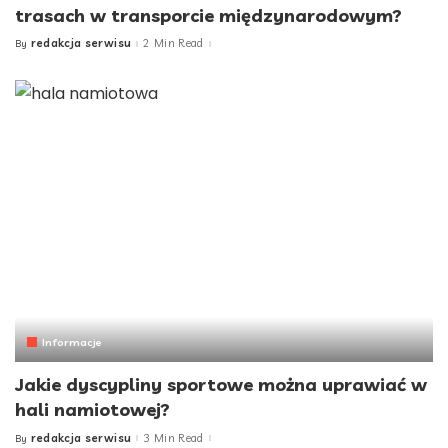
trasach w transporcie międzynarodowym?
redakcja serwisu
2 Min Read
By
Posted
by
Informacje
Jakie dyscypliny sportowe można uprawiać w
hali namiotowej?
redakcja serwisu
3 Min Read
By
Posted