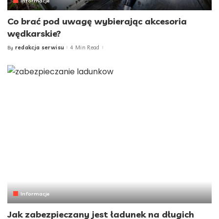
Informacje
Co brać pod uwagę wybierając akcesoria
wędkarskie?
redakcja serwisu
4 Min Read
By
Posted
by
Informacje
Jak zabezpieczany jest ładunek na długich