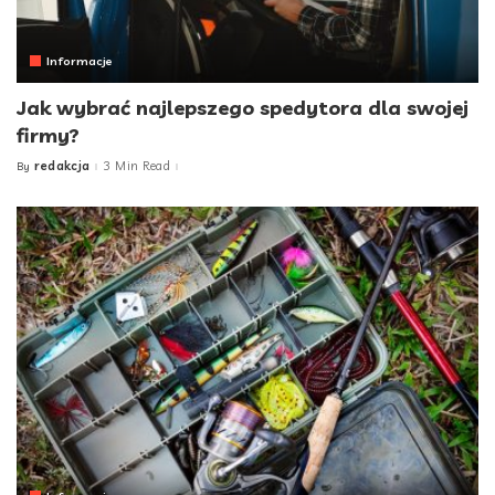
Informacje
Jak wybrać najlepszego spedytora dla swojej
firmy?
redakcja
3 Min Read
By
Posted
by