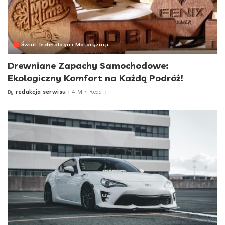
Świat Technologii i Motoryzacji
Drewniane Zapachy Samochodowe:
Ekologiczny Komfort na Każdą Podróż!
redakcja serwisu
4 Min Read
By
Posted
by