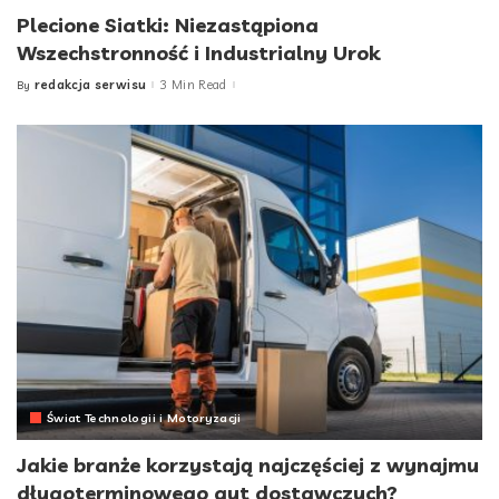
Plecione Siatki: Niezastąpiona
Wszechstronność i Industrialny Urok
redakcja serwisu
3 Min Read
By
Posted
by
Świat Technologii i Motoryzacji
Jakie branże korzystają najczęściej z wynajmu
długoterminowego aut dostawczych?