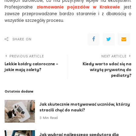
nowych surowców, co ma pozytywny wpływ na ekosystem.
Profesjonalne
złomowanie pojazdów w Krakowie
jest
zawsze przeprowadzane bardzo starannie i z dbałością o
wszystkie szczegóły procesu.
SHARE ON
PREVIOUS ARTICLE
NEXT ARTICLE
Lekkie kołdry całoroczne –
Kiedy warto udać się na
jakie mają zalety?
wizytę prywatną do
pediatry?
Ostatnio dodane
Jak skutecznie motywować uczniów, którzy
stracili chęć do nauki?
3 Min Read
Jak wybrać najlepszego spedytora dla