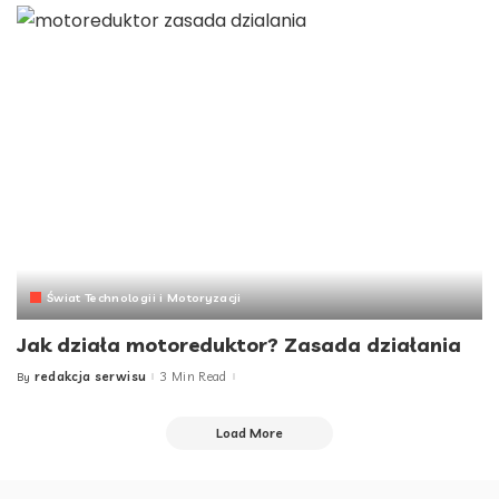
Świat Technologii i Motoryzacji
Jak działa motoreduktor? Zasada działania
redakcja serwisu
3 Min Read
By
Posted
by
Load More