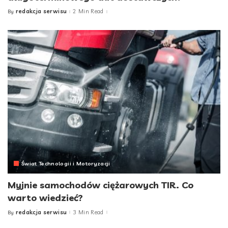
redakcja serwisu
2 Min Read
By
Posted
by
Świat Technologii i Motoryzacji
Myjnie samochodów ciężarowych TIR. Co
warto wiedzieć?
redakcja serwisu
3 Min Read
By
Posted
by