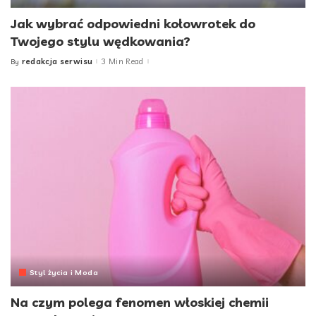
Jak wybrać odpowiedni kołowrotek do
Twojego stylu wędkowania?
redakcja serwisu
3 Min Read
By
Posted
by
Styl życia i Moda
Na czym polega fenomen włoskiej chemii