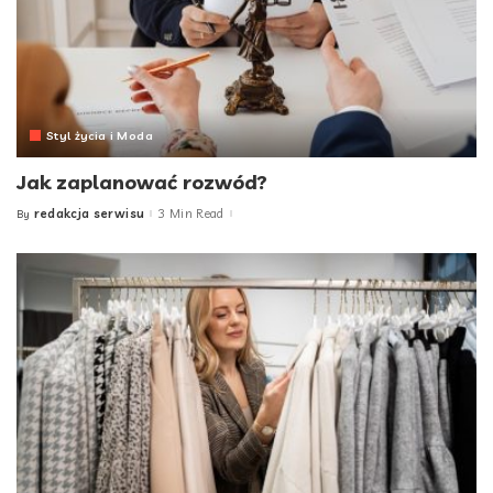
Styl życia i Moda
Jak zaplanować rozwód?
redakcja serwisu
3 Min Read
By
Posted
by