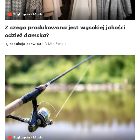
Styl życia i Moda
Z czego produkowana jest wysokiej jakości
odzież damska?
redakcja serwisu
3 Min Read
By
Posted
by
Styl życia i Moda