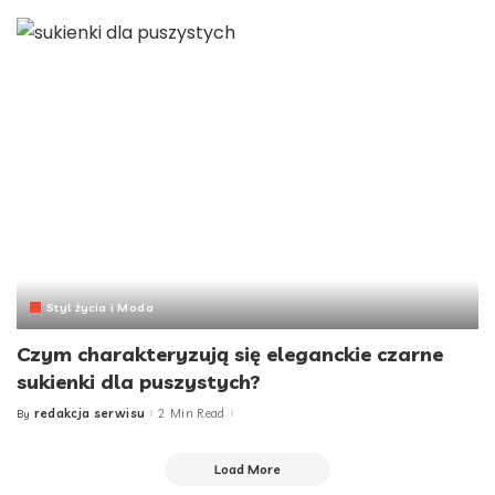
Styl życia i Moda
Czym charakteryzują się eleganckie czarne
sukienki dla puszystych?
redakcja serwisu
2 Min Read
By
Posted
by
Load More