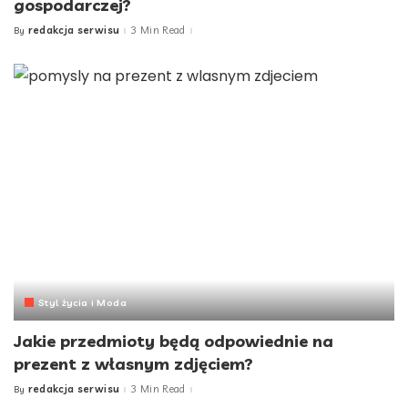
gospodarczej?
redakcja serwisu
3 Min Read
By
Posted
by
Styl życia i Moda
Jakie przedmioty będą odpowiednie na
prezent z własnym zdjęciem?
redakcja serwisu
3 Min Read
By
Posted
by