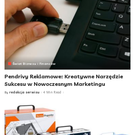
Świat Biznesu i Finansów
Pendrivy Reklamowe: Kreatywne Narzędzie
Sukcesu w Nowoczesnym Marketingu
redakcja serwisu
4 Min Read
By
Posted
by