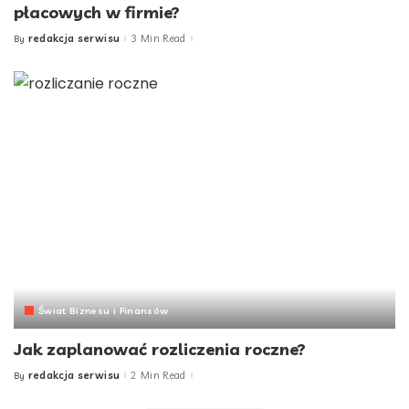
płacowych w firmie?
redakcja serwisu
3 Min Read
By
Posted
by
Świat Biznesu i Finansów
Jak zaplanować rozliczenia roczne?
redakcja serwisu
2 Min Read
By
Posted
by