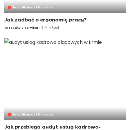
Świat Biznesu i Finansów
Jak zadbać o ergonomię pracy?
redakcja serwisu
2 Min Read
By
Posted
by
Świat Biznesu i Finansów
Jak przebiega audyt usług kadrowo-