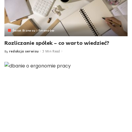
Świat Biznesu i Finansów
Rozliczanie spółek – co warto wiedzieć?
redakcja serwisu
3 Min Read
By
Posted
by