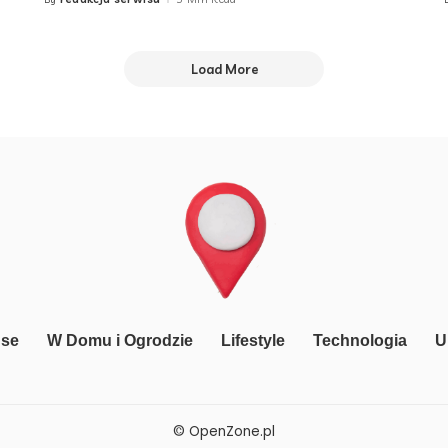
Posted
by
Load More
nse
W Domu i Ogrodzie
Lifestyle
Technologia
U
© OpenZone.pl