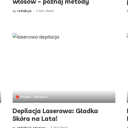
włosów – poznaj metody
redakcja
4 Min Read
By
Posted
by
Uroda i Zdrowie
Depilacja Laserowa: Gładka
Skóra na Lata!
redakcja serwisu
3 Min Read
By