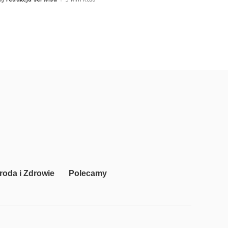
Posted
by
roda i Zdrowie
Polecamy