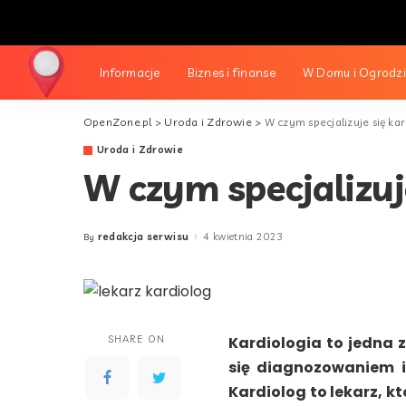
Informacje
Biznes i finanse
W Domu i Ogrodz
OpenZone.pl
>
Uroda i Zdrowie
>
W czym specjalizuje się ka
Uroda i Zdrowie
W czym specjalizuj
redakcja serwisu
4 kwietnia 2023
By
Posted
by
SHARE ON
Kardiologia to jedna 
się diagnozowaniem i
Kardiolog to lekarz, kt