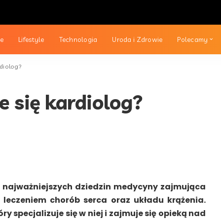
ie
Lifestyle
Technologia
Uroda i Zdrowie
Polecamy
rdiolog?
e się kardiolog?
z najważniejszych dziedzin medycyny zajmująca
 leczeniem chorób serca oraz układu krążenia.
óry specjalizuje się w niej i zajmuje się opieką nad