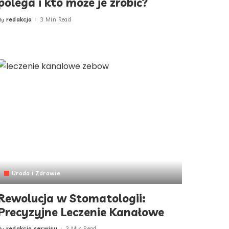
polega i kto może je zrobić?
redakcja
3 Min Read
By
Posted
by
Uroda i Zdrowie
Rewolucja w Stomatologii:
Precyzyjne Leczenie Kanałowe
redakcja serwisu
3 Min Read
By