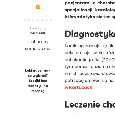
pacjentami z choroba
specjalizacji kardio
którymi styka się ten s
Przeczytaj
Diagnostyk
następny
Kardiolog zajmuje się d
celu stosuje wiele róż
echokardiografia (ECHO)
tym pomiar poziomu chol
Leki nasenne –
na ich podstawie stawia
co wybrać?
potrzebę umówić się na 
Środki bez
recepty i na
w Kartuzach
.
receptę
Leczenie ch