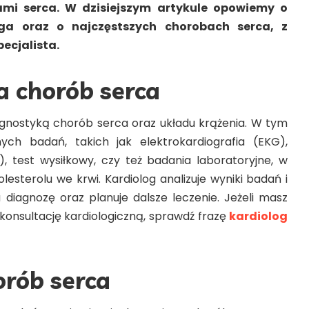
mi serca. W dzisiejszym artykule opowiemy o
loga oraz o najczęstszych chorobach serca, z
pecjalista.
a chorób serca
iagnostyką chorób serca oraz układu krążenia. W tym
nych badań, takich jak elektrokardiografia (EKG),
, test wysiłkowy, czy też badania laboratoryjne, w
esterolu we krwi. Kardiolog analizuje wyniki badań i
 diagnozę oraz planuje dalsze leczenie. Jeżeli masz
konsultację kardiologiczną, sprawdź frazę
kardiolog
orób serca