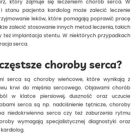
arz, który zajmuje się leczeniem chorób serca. W
 i stanu pacjenta kardiolog może zalecić leczenie
przyjmowanie leków, które pomagają poprawić pracę
kże zalecić stosowanie innych metod leczenia, takich
zy też implantacja stentu. W niektórych przypadkach
racja serca.
jczęstsze choroby serca?
mi serca są choroby wieńcowe, które wynikają z
ywu krwi do mięśnia sercowego. Objawami chorób
ól w klatce piersiowej, duszność oraz uczucie
obami serca są np. nadciśnienie tętnicze, choroby
ba niedokrwienna serca czy też zaburzenia rytmu
oroby wymagają specjalistycznej diagnostyki oraz
kardiolog.