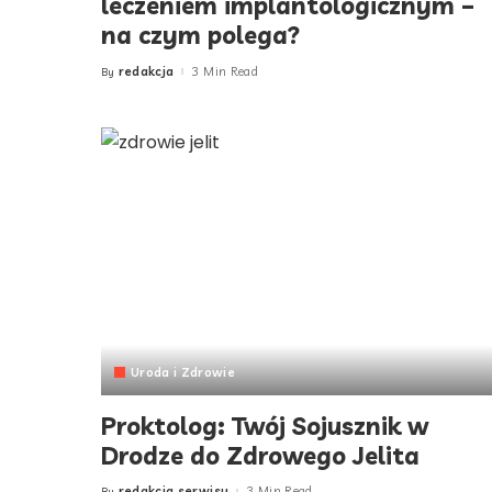
leczeniem implantologicznym –
na czym polega?
redakcja
3 Min Read
By
Posted
by
Uroda i Zdrowie
Proktolog: Twój Sojusznik w
Drodze do Zdrowego Jelita
redakcja serwisu
3 Min Read
By