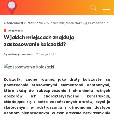
OpenZone.pl
>
Informacje
>
W jakich miejscach znajdują zastosowanie kolczatki?
Informacje
W jakich miejscach znajdują
zastosowanie kolczatki?
redakcja serwisu
23 maja 2023
By
Posted
by
Kolczatki, znane również jako druty kolczaste, są
powszechnie stosowanymi elementami ochronnymi,
które służą do zabezpieczania i chronienia różnych
obszarów. Ich charakterystyczna konstrukcja,
składająca się z ostro zakończonych drutów, czyni je
skutecznymi w odstraszaniu i utrudnianiu dostępu
osobom niepożądanym. W tym artykule przyjrzymy się