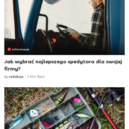
Informacje
Jak wybrać najlepszego spedytora dla swojej
firmy?
redakcja
3 Min Read
By
Posted
by