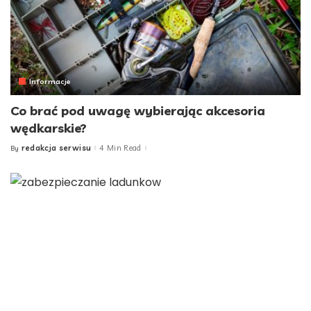
Informacje
Co brać pod uwagę wybierając akcesoria
wędkarskie?
redakcja serwisu
4 Min Read
By
Posted
by