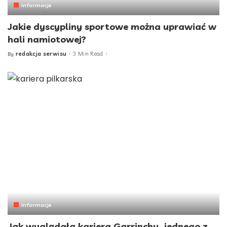
Informacje
Jakie dyscypliny sportowe można uprawiać w
hali namiotowej?
redakcja serwisu
3 Min Read
By
Posted
by
Informacje
Jak wyglądała kariera Garrinchy, jednego z