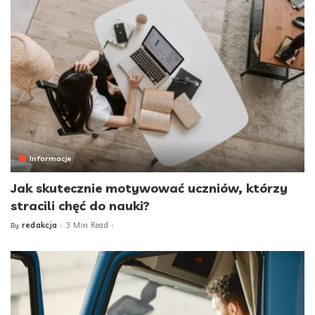
Informacje
Jak skutecznie motywować uczniów, którzy
stracili chęć do nauki?
redakcja
3 Min Read
By
Posted
by