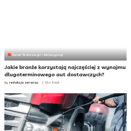
Świat Technologii i Motoryzacji
Jakie branże korzystają najczęściej z wynajmu
długoterminowego aut dostawczych?
redakcja serwisu
2 Min Read
By
Posted
by