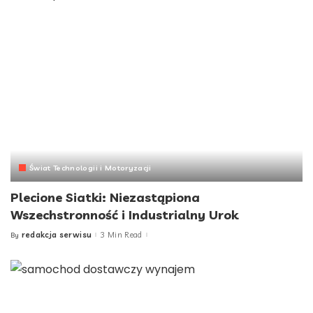
Świat Technologii i Motoryzacji
Plecione Siatki: Niezastąpiona
Wszechstronność i Industrialny Urok
redakcja serwisu
3 Min Read
By
Posted
by