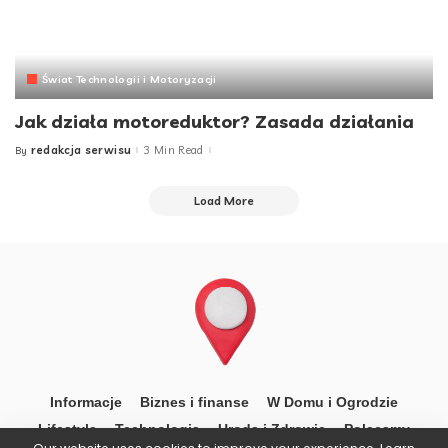
Świat Technologii i Motoryzacji
Jak działa motoreduktor? Zasada działania
redakcja serwisu
3 Min Read
By
Posted
by
Load More
Informacje
Biznes i finanse
W Domu i Ogrodzie
Lifestyle
Technologia
Uroda i Zdrowie
Polecamy