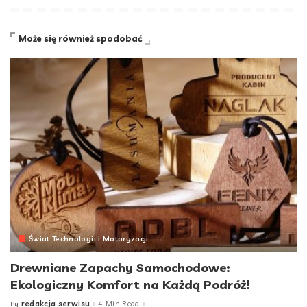
Może się również spodobać
Świat Technologii i Motoryzacji
Drewniane Zapachy Samochodowe:
Ekologiczny Komfort na Każdą Podróż!
redakcja serwisu
4 Min Read
By
Posted