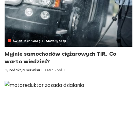
Świat Technologii i Motoryzacji
Myjnie samochodów ciężarowych TIR. Co
warto wiedzieć?
redakcja serwisu
3 Min Read
By
Posted
by