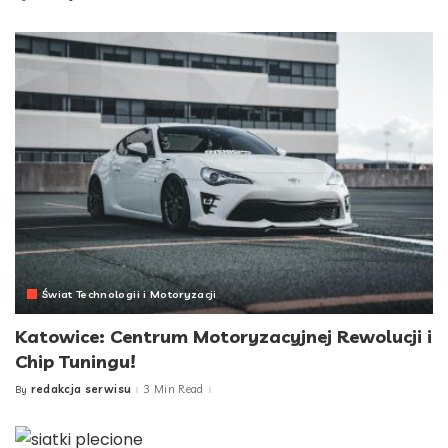
by
Świat Technologii i Motoryzacji
Katowice: Centrum Motoryzacyjnej Rewolucji i
Chip Tuningu!
redakcja serwisu
3 Min Read
By
Posted
by