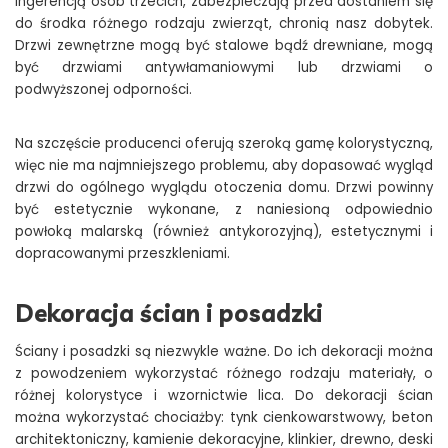
ingerencją osób trzecich, zabezpieczają przed dostaniem się
do środka różnego rodzaju zwierząt, chronią nasz dobytek.
Drzwi zewnętrzne mogą być stalowe bądź drewniane, mogą
być drzwiami antywłamaniowymi lub drzwiami o
podwyższonej odporności.
Na szczęście producenci oferują szeroką gamę kolorystyczną,
więc nie ma najmniejszego problemu, aby dopasować wygląd
drzwi do ogólnego wyglądu otoczenia domu. Drzwi powinny
być estetycznie wykonane, z naniesioną odpowiednio
powłoką malarską (również antykorozyjną), estetycznymi i
dopracowanymi przeszkleniami.
Dekoracja ścian i posadzki
Ściany i posadzki są niezwykle ważne. Do ich dekoracji można
z powodzeniem wykorzystać różnego rodzaju materiały, o
różnej kolorystyce i wzornictwie lica. Do dekoracji ścian
można wykorzystać chociażby: tynk cienkowarstwowy, beton
architektoniczny, kamienie dekoracyjne, klinkier, drewno, deski