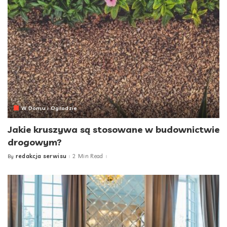
W Domu i Ogrodzie
Jakie kruszywa są stosowane w budownictwie
drogowym?
redakcja serwisu
2 Min Read
By
Posted
by