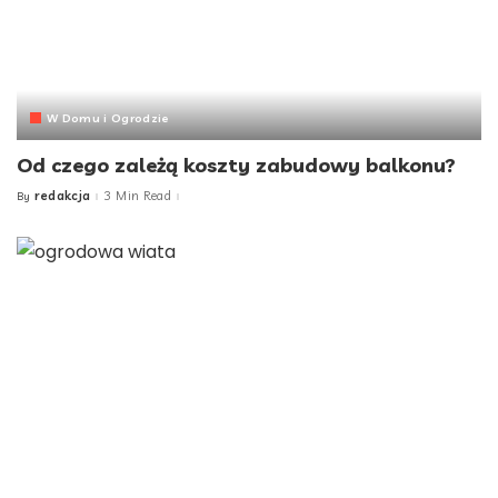
W Domu i Ogrodzie
Od czego zależą koszty zabudowy balkonu?
redakcja
3 Min Read
By
Posted
by