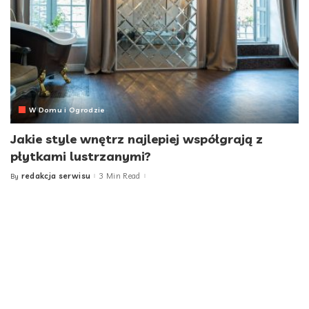
W Domu i Ogrodzie
Jakie style wnętrz najlepiej współgrają z
płytkami lustrzanymi?
redakcja serwisu
3 Min Read
By
Posted
by