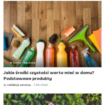
W Domu i Ogrodzie
Jakie środki czystości warto mieć w domu?
Podstawowe produkty
redakcja serwisu
3 Min Read
By
Posted
by