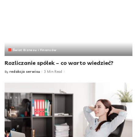
Świat Biznesu i Finansów
Rozliczanie spółek – co warto wiedzieć?
redakcja serwisu
3 Min Read
By
Posted
by