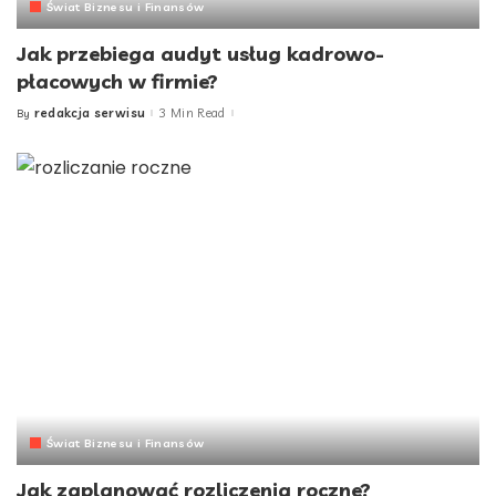
Świat Biznesu i Finansów
Jak przebiega audyt usług kadrowo-
płacowych w firmie?
redakcja serwisu
3 Min Read
By
Posted
by
Świat Biznesu i Finansów
Jak zaplanować rozliczenia roczne?