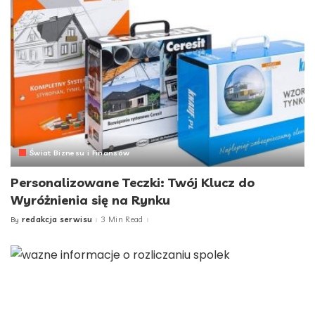
Świat Biznesu i Finansów
Personalizowane Teczki: Twój Klucz do
Wyróżnienia się na Rynku
redakcja serwisu
3 Min Read
By
Posted
by