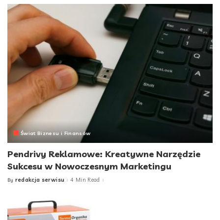
Świat Biznesu i Finansów
Pendrivy Reklamowe: Kreatywne Narzędzie
Sukcesu w Nowoczesnym Marketingu
redakcja serwisu
4 Min Read
By
Posted
by