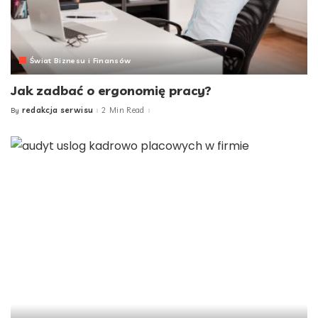
Świat Biznesu i Finansów
Jak zadbać o ergonomię pracy?
redakcja serwisu
2 Min Read
By
Posted
by