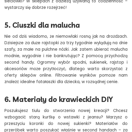
sieciówki? W sklepach z odzieżą używaną to codzienność –
wystarczy się dobrze rozejrzeć!
5. Ciuszki dla malucha
Nie od dziś wiadomo, że niemowlaki rosną jak na drożdżach.
Dzisiejsze za duże rajstopki za trzy tygodnie wylądują na dnie
szafy, za małe na pulchne nóżki. Jak zatem ubierać malucha
modnie, wygodnie i nie bankrutując? Z pomocą przychodzą
second handy. Ogromny wybór spodni, sukienek, rajstop i
akcesoriów może przytłoczyć, dlatego warto skorzystać z
oferty sklepów online. Filtrowanie wyników pomoże nam
znaleźć idealne fatałaszki dla dziecka, w rozsądnej cenie.
6. Materiały do krawieckich DIY
Poszukujesz tiulu do stworzenia nowej kreacji? Chcesz
wzbogacić starą kurtkę o wstawki z jeansu? Marzysz o
przeszyciu koronki do nowej sukienki? Materiałów do
przeróbek warto poszukać właśnie w second handach – za