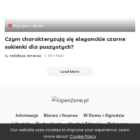
Styl życia i Moda
Czym charakteryzują się eleganckie czarne
sukienki dla puszystych?
redakcja serwisu
2 Min Read
By
Posted
by
Load More
Informacje
Biznes i finanse
W Domu i Ogrodzie
Lifestyle
Technologia
Uroda i Zdrowie
Polecamy
Our website uses cookies to improve your experience. Learn
more about:
Cookie Policy