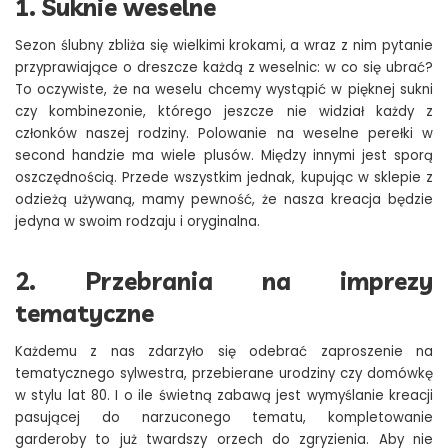
1. Suknie weselne
Sezon ślubny zbliża się wielkimi krokami, a wraz z nim pytanie
przyprawiające o dreszcze każdą z weselnic: w co się ubrać?
To oczywiste, że na weselu chcemy wystąpić w pięknej sukni
czy kombinezonie, którego jeszcze nie widział każdy z
członków naszej rodziny. Polowanie na weselne perełki w
second handzie ma wiele plusów. Między innymi jest sporą
oszczędnością. Przede wszystkim jednak, kupując w sklepie z
odzieżą używaną, mamy pewność, że nasza kreacja będzie
jedyna w swoim rodzaju i oryginalna.
2. Przebrania na imprezy
tematyczne
Każdemu z nas zdarzyło się odebrać zaproszenie na
tematycznego sylwestra, przebierane urodziny czy domówkę
w stylu lat 80. I o ile świetną zabawą jest wymyślanie kreacji
pasującej do narzuconego tematu, kompletowanie
garderoby to już twardszy orzech do zgryzienia. Aby nie