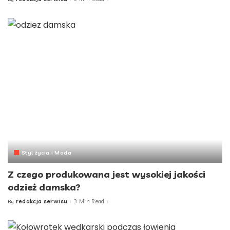
Posted
by
Styl życia i Moda
Z czego produkowana jest wysokiej jakości
odzież damska?
redakcja serwisu
3 Min Read
By
Posted
by