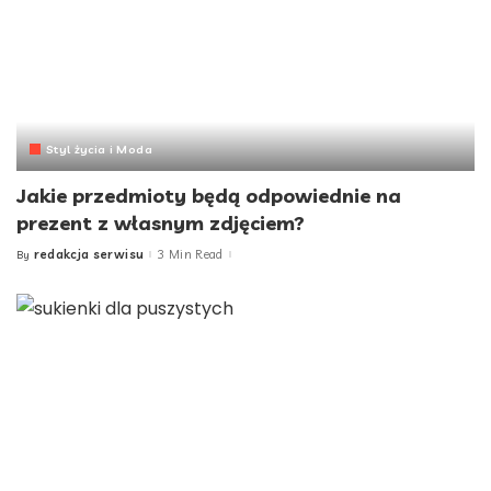
Styl życia i Moda
Jakie przedmioty będą odpowiednie na
prezent z własnym zdjęciem?
redakcja serwisu
3 Min Read
By
Posted
by