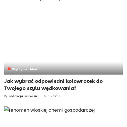
Styl życia i Moda
Jak wybrać odpowiedni kołowrotek do
Twojego stylu wędkowania?
redakcja serwisu
3 Min Read
By
Posted
by