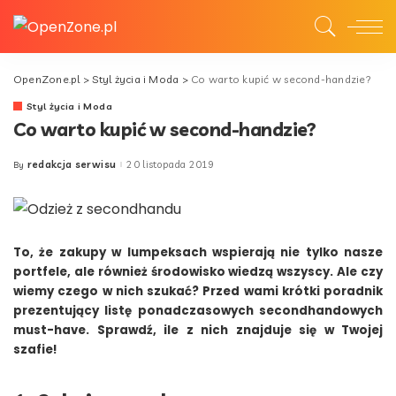
OpenZone.pl
>
Styl życia i Moda
>
Co warto kupić w second-handzie?
Styl życia i Moda
Co warto kupić w second-handzie?
redakcja serwisu
20 listopada 2019
By
Posted
by
To, że zakupy w lumpeksach wspierają nie tylko nasze
portfele, ale również środowisko wiedzą wszyscy. Ale czy
wiemy czego w nich szukać? Przed wami krótki poradnik
prezentujący listę ponadczasowych secondhandowych
must-have. Sprawdź, ile z nich znajduje się w Twojej
szafie!