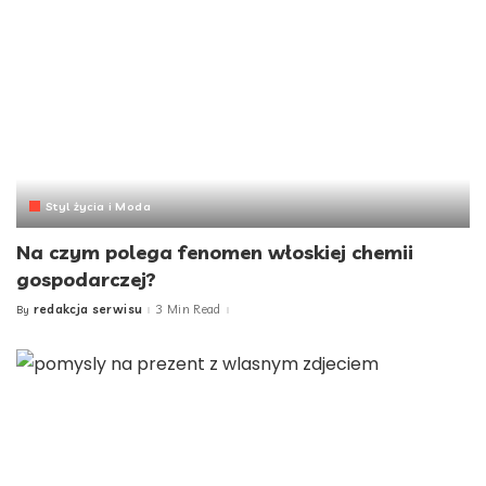
Styl życia i Moda
Na czym polega fenomen włoskiej chemii
gospodarczej?
redakcja serwisu
3 Min Read
By
Posted
by