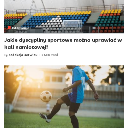
Informacje
Jakie dyscypliny sportowe można uprawiać w
hali namiotowej?
redakcja serwisu
3 Min Read
By
Posted
by