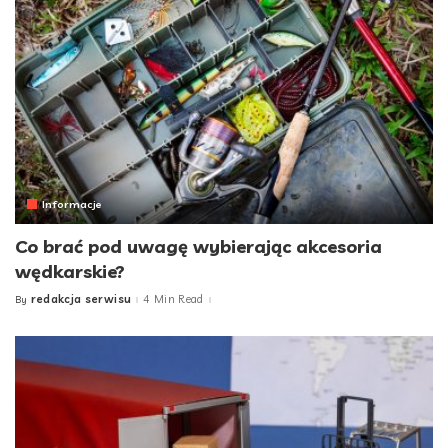
Informacje
Co brać pod uwagę wybierając akcesoria
wędkarskie?
redakcja serwisu
4 Min Read
By
Posted
by