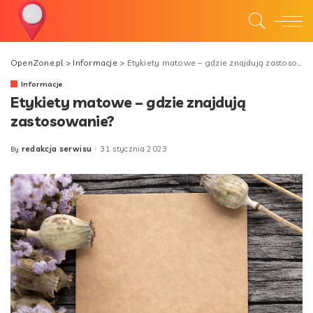
OpenZone.pl
>
Informacje
>
Etykiety matowe – gdzie znajdują zastosowanie?
Informacje
Etykiety matowe – gdzie znajdują
zastosowanie?
redakcja serwisu
31 stycznia 2023
By
Posted
by