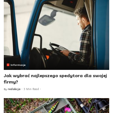
Informacje
Jak wybrać najlepszego spedytora dla swojej
firmy?
redakcja
3 Min Read
By
Posted
by