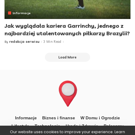
Informacje
Jak wyglądała kariera Garrinchy, jednego z
najbardziej utalentowanych piłkarzy Brazylii?
redakcja serwisu
3 Min Read
By
Posted
by
Load More
Informacje
Biznes i finanse
W Domu i Ogrodzie
Lifestyle
Technologia
Uroda i Zdrowie
Polecamy
Our website uses cookies to improve your experience. Learn