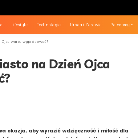
ie
Lifestyle
Technologia
Uroda i Zdrowie
Polecamy
ień Ojca warto wypróbować?
iasto na Dzień Ojca
ć?
wa okazja, aby wyrazić wdzięczność i miłość dla