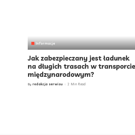
Informacje
Jak zabezpieczany jest ładunek
na długich trasach w transporci
międzynarodowym?
redakcja serwisu
2 Min Read
By
Posted
by