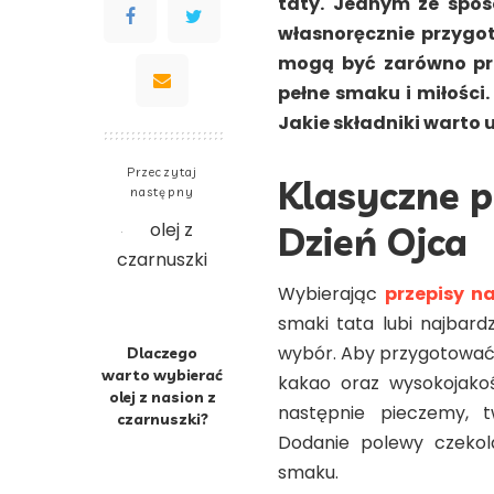
taty. Jednym ze spos
własnoręcznie przygot
mogą być zarówno pro
pełne smaku i miłości.
Jakie składniki warto
Przeczytaj
Klasyczne p
następny
Dzień Ojca
Wybierając
przepisy n
smaki tata lubi najbard
wybór. Aby przygotować t
Dlaczego
warto wybierać
kakao oraz wysokojakoś
olej z nasion z
następnie pieczemy, t
czarnuszki?
Dodanie polewy czekol
smaku.