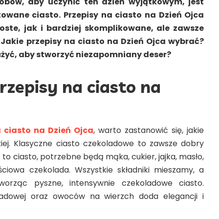
obów, aby uczynić ten dzień wyjątkowym, jest
owane ciasto. Przepisy na ciasto na Dzień Ojca
ste, jak i bardziej skomplikowane, ale zawsze
 Jakie przepisy na ciasto na Dzień Ojca wybrać?
 użyć, aby stworzyć niezapomniany deser?
rzepisy na ciasto na
a ciasto na Dzień Ojca
, warto zastanowić się, jakie
ziej. Klasyczne ciasto czekoladowe to zawsze dobry
o ciasto, potrzebne będą mąka, cukier, jajka, masło,
ciowa czekolada. Wszystkie składniki mieszamy, a
worząc pyszne, intensywnie czekoladowe ciasto.
adowej oraz owoców na wierzch doda elegancji i