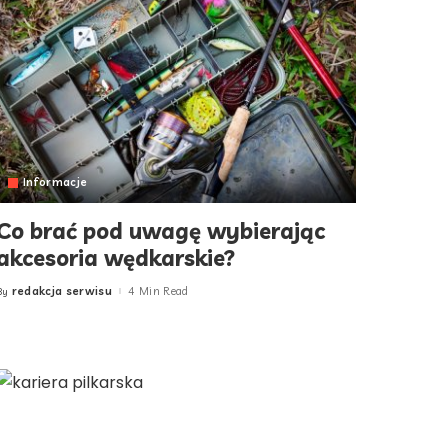
Informacje
Co brać pod uwagę wybierając
akcesoria wędkarskie?
redakcja serwisu
4 Min Read
By
Posted
by