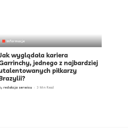
Informacje
Jak wyglądała kariera
Garrinchy, jednego z najbardziej
utalentowanych piłkarzy
Brazylii?
redakcja serwisu
3 Min Read
By
Posted
by