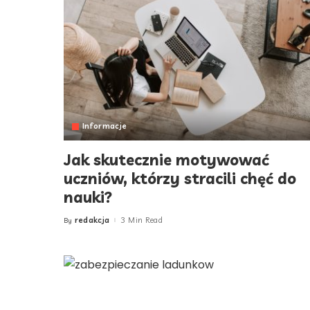
Informacje
Jak skutecznie motywować
uczniów, którzy stracili chęć do
nauki?
redakcja
3 Min Read
By
Posted
by