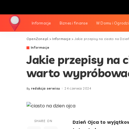
Informacje
Biznes i finanse
W Domu i Ogrodz
OpenZone.pl
>
Informacje
>
Jakie przepisy na ciasto na Dz
Informacje
Jakie przepisy na c
warto wypróbowa
redakcja serwisu
24 czerwca 2024
By
Posted
by
SHARE ON
Dzień Ojca to wyjątko