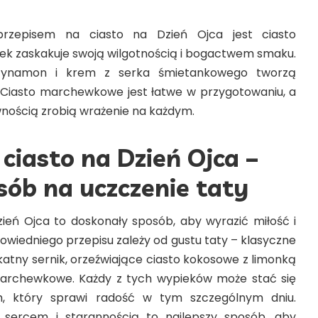
zepisem na ciasto na Dzień Ojca jest ciasto
k zaskakuje swoją wilgotnością i bogactwem smaku.
cynamon i krem z serka śmietankowego tworzą
Ciasto marchewkowe jest łatwe w przygotowaniu, a
wnością zrobią wrażenie na każdym.
 ciasto na Dzień Ojca –
sób na uczczenie taty
zień Ojca to doskonały sposób, aby wyrazić miłość i
wiedniego przepisu zależy od gustu taty – klasyczne
katny sernik, orzeźwiające ciasto kokosowe z limonką
archewkowe. Każdy z tych wypieków może stać się
, który sprawi radość w tym szczególnym dniu.
 sercem i starannością to najlepszy sposób, aby