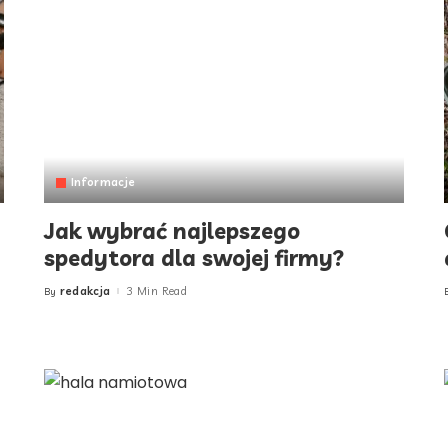
Informacje
Jak wybrać najlepszego
spedytora dla swojej firmy?
redakcja
3 Min Read
By
Posted
by