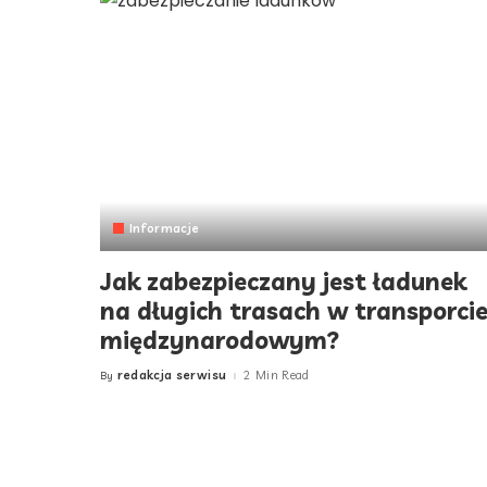
Informacje
Jak zabezpieczany jest ładunek
na długich trasach w transporci
międzynarodowym?
redakcja serwisu
2 Min Read
By
Posted
by