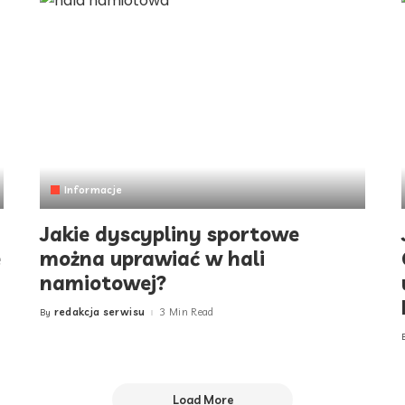
Informacje
Jakie dyscypliny sportowe
e
można uprawiać w hali
namiotowej?
redakcja serwisu
3 Min Read
By
Posted
by
Load More