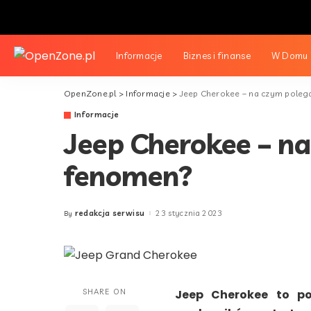
Informacje
Biznes i finanse
W Domu i
OpenZone.pl
>
Informacje
>
Jeep Cherokee – na czym poleg
Informacje
Jeep Cherokee – na
fenomen?
redakcja serwisu
23 stycznia 2023
By
Posted
by
SHARE ON
Jeep Cherokee to po