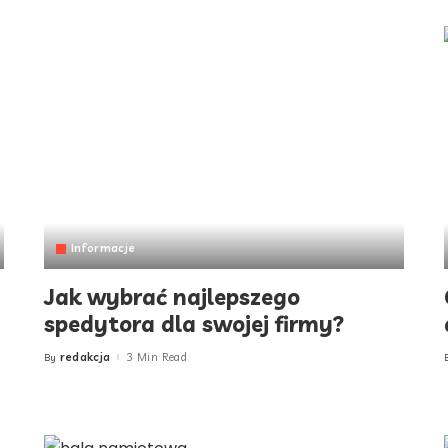
Informacje
Jak wybrać najlepszego
spedytora dla swojej firmy?
redakcja
3 Min Read
By
Posted
by