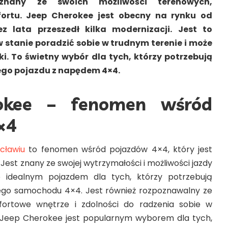
 znany ze swoich możliwości terenowych,
ortu. Jeep Cherokee jest obecny na rynku od
ez lata przeszedł kilka modernizacji. Jest to
 stanie poradzić sobie w trudnym terenie i może
i. To świetny wybór dla tych, którzy potrzebują
go pojazdu z napędem 4×4.
okee – fenomen wśród
×4
cławiu
to fenomen wśród pojazdów 4×4, który jest
 Jest znany ze swojej wytrzymałości i możliwości jazdy
o idealnym pojazdem dla tych, którzy potrzebują
go samochodu 4×4. Jest również rozpoznawalny ze
ortowe wnętrze i zdolności do radzenia sobie w
. Jeep Cherokee jest popularnym wyborem dla tych,