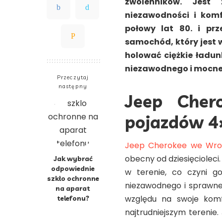
zwolenników. Jest
niezawodności i komf
połowy lat 80. i prz
samochód, który jest w
holować ciężkie ładunk
niezawodnego i mocne
Przeczytaj
następny
Jeep Cher
pojazdów 4
Jeep Cherokee we Wro
obecny od dziesięcioleci.
Jak wybrać
odpowiednie
w terenie, co czyni g
szkło ochronne
niezawodnego i sprawne
na aparat
względu na swoje komf
telefonu?
najtrudniejszym terenie