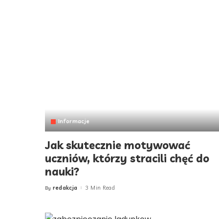
Informacje
Jak skutecznie motywować
uczniów, którzy stracili chęć do
nauki?
redakcja
3 Min Read
By
Posted
by