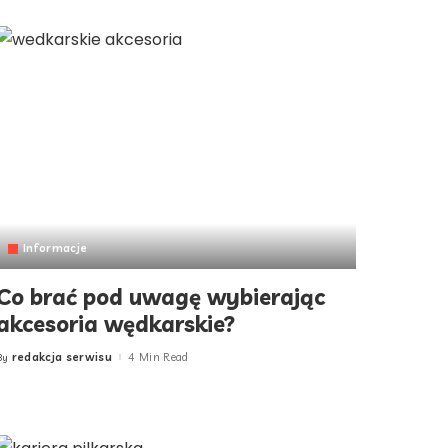
Informacje
Co brać pod uwagę wybierając
akcesoria wędkarskie?
redakcja serwisu
4 Min Read
By
Posted
by