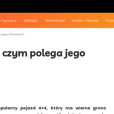
 Ogrodzie
Lifestyle
Technologia
Uroda i Zdrowie
Pole
a jego fenomen?
 czym polega jego
pularny pojazd 4×4, który ma wierne grono