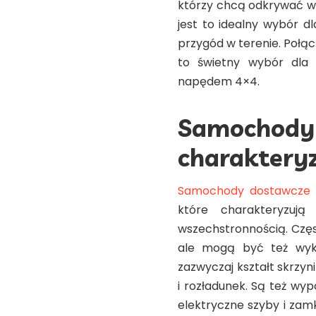
którzy chcą odkrywać ws
jest to idealny wybór d
przygód w terenie. Połąc
to świetny wybór dla 
napędem 4×4.
Samochod
charaktery
Samochody dostawcze 
które charakteryzują
wszechstronnością. Częs
ale mogą być też wyk
zazwyczaj kształt skrzyn
i rozładunek. Są też wyp
elektryczne szyby i zam