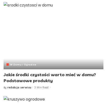
W Domu i Ogrodzie
Jakie środki czystości warto mieć w domu?
Podstawowe produkty
redakcja serwisu
3 Min Read
By
Posted
by