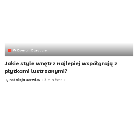
W Domu i Ogrodzie
Jakie style wnętrz najlepiej współgrają z
płytkami lustrzanymi?
redakcja serwisu
3 Min Read
By
Posted
by