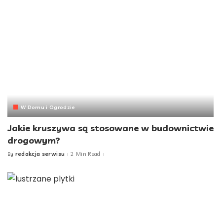
W Domu i Ogrodzie
Jakie kruszywa są stosowane w budownictwie
drogowym?
redakcja serwisu
2 Min Read
By
Posted
by