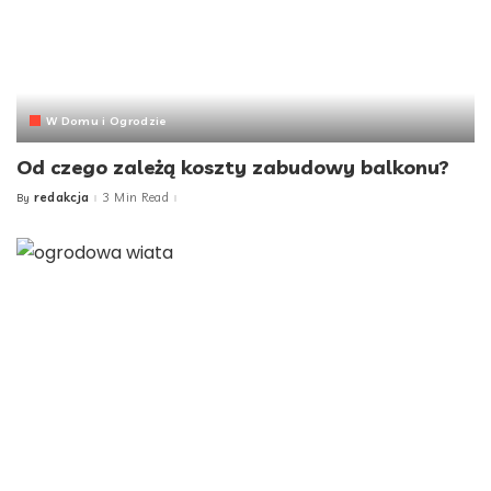
W Domu i Ogrodzie
Od czego zależą koszty zabudowy balkonu?
redakcja
3 Min Read
By
Posted
by