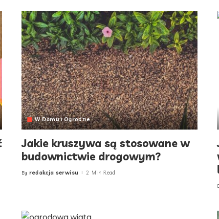
W Domu i Ogrodzie
ć
Jakie kruszywa są stosowane w
budownictwie drogowym?
redakcja serwisu
2 Min Read
By
Posted
by