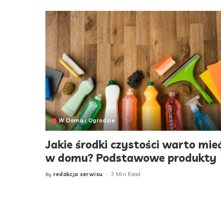
W Domu i Ogrodzie
Jakie środki czystości warto mie
w domu? Podstawowe produkty
redakcja serwisu
3 Min Read
By
Posted
by