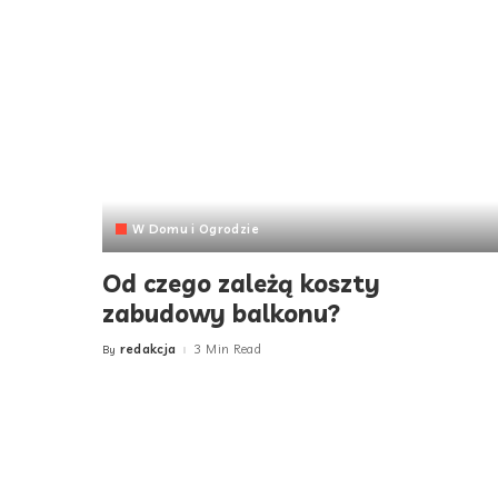
W Domu i Ogrodzie
Od czego zależą koszty
zabudowy balkonu?
redakcja
3 Min Read
By
Posted
by