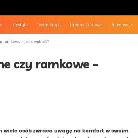
ie
Lifestyle
Technologia
Uroda i Zdrowie
Polecamy
zy ramkowe – jakie wybrać?
ne czy ramkowe –
ch wiele osób zwraca uwagę na komfort w swoim