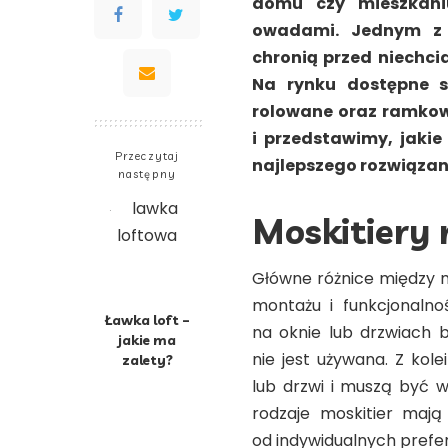
domu czy mieszkaniu
owadami. Jednym z p
chronią przed niechc
Na rynku dostępne s
rolowane oraz ramkow
i przedstawimy, jakie
Przeczytaj
najlepszego rozwiązan
następny
Moskitiery
Główne różnice między 
montażu i funkcjonalno
Ławka loft –
na oknie lub drzwiach b
jakie ma
nie jest używana. Z ko
zalety?
lub drzwi i muszą być 
rodzaje moskitier mają
od indywidualnych prefer