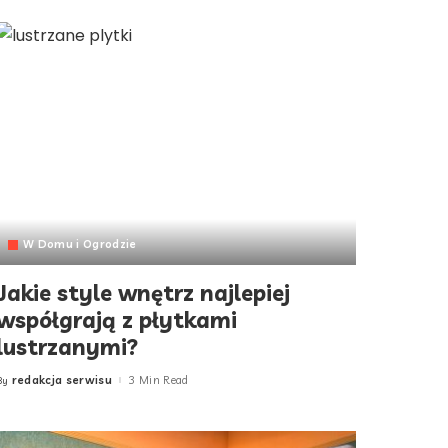
W Domu i Ogrodzie
Jakie style wnętrz najlepiej
współgrają z płytkami
lustrzanymi?
redakcja serwisu
3 Min Read
By
Posted
by