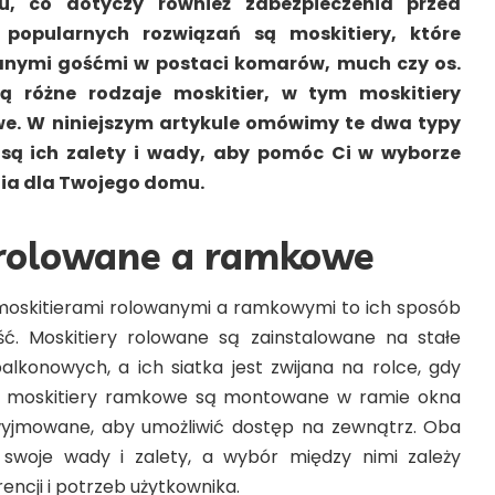
, co dotyczy również zabezpieczenia przed
opularnych rozwiązań są moskitiery, które
ianymi gośćmi w postaci komarów, much czy os.
ą różne rodzaje moskitier, w tym moskitiery
e. W niniejszym artykule omówimy te dwa typy
 są ich zalety i wady, aby pomóc Ci w wyborze
ia dla Twojego domu.
 rolowane a ramkowe
moskitierami rolowanymi a ramkowymi to ich sposób
ść. Moskitiery rolowane są zainstalowane na stałe
alkonowych, a ich siatka jest zwijana na rolce, gdy
lei moskitiery ramkowe są montowane w ramie okna
wyjmowane, aby umożliwić dostęp na zewnątrz. Oba
 swoje wady i zalety, a wybór między nimi zależy
encji i potrzeb użytkownika.