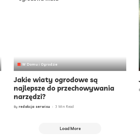
W Domu i Ogrodzie
Jakie wiaty ogrodowe są
najlepsze do przechowywania
narzędzi?
redakcja serwisu
3 Min Read
By
Posted
by
Load More