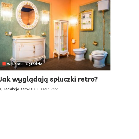
W Domu i Ogrodzie
Jak wyglądają spłuczki retro?
redakcja serwisu
3 Min Read
By
Posted
by