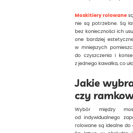
Moskitiery rolowane
są
nie są potrzebne. Są ł
bez konieczności ich u
one bardziej estetyczne
w mniejszych pomieszcz
do czyszczenia i konse
z jednego kawałka, co uł
Jakie wybra
czy ramkow
Wybór między mosk
od indywidualnego zapo
rolowane są idealne do 