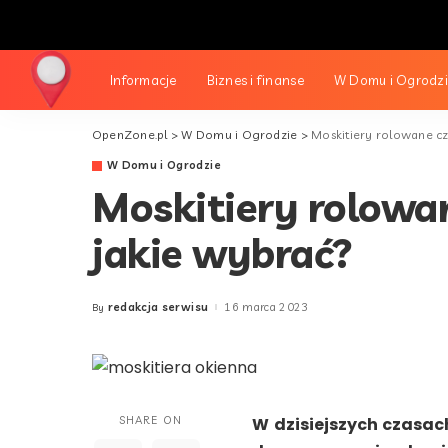
Informacje
Biznes i finanse
W Domu i Ogrodz
OpenZone.pl
>
W Domu i Ogrodzie
>
Moskitiery rolowane c
W Domu i Ogrodzie
Moskitiery rolowa
jakie wybrać?
redakcja serwisu
16 marca 2023
By
Posted
by
SHARE ON
W dzisiejszych czasa