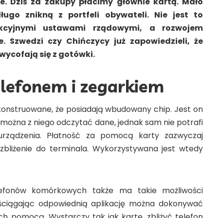
e. Dziś za zakupy płacimy głównie kartą. Mało
ługo znikną z portfeli obywateli. Nie jest to
kcyjnymi ustawami rządowymi, a rozwojem
e. Szwedzi czy Chińczycy już zapowiedzieli, że
ycofają się z gotówki.
elefonem i zegarkiem
skonstruowane, że posiadają wbudowany chip. Jest on
 można z niego odczytać dane, jednak sam nie potrafi
urządzenia. Płatność za pomocą karty zazwyczaj
zbliżenie do terminala. Wykorzystywana jest wtedy
lefonów komórkowych także ma takie możliwości
, ściągając odpowiednią aplikację można dokonywać
ich pomocą. Wystarczy tak jak kartę, zbliżyć telefon