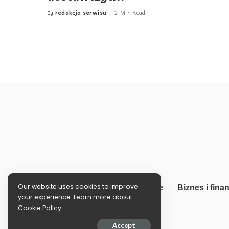
redakcja serwisu
2 Min Read
By
Posted
by
Our website uses cookies to improve
Informacje
Biznes i fina
your experience. Learn more about:
Cookie Policy
Accept