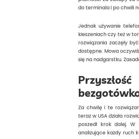
do terminala i po chwili 
Jednak używanie telefo
kieszeniach czy też w t
rozwiązania zaczęły by
dostępne. Mowa oczywiśc
się na nadgarstku. Zasada
Przysz
bezgotówk
Za chwilę i te rozwiąza
teraz w USA działa rozw
poszedł krok dalej. 
analizujące każdy ruch kl