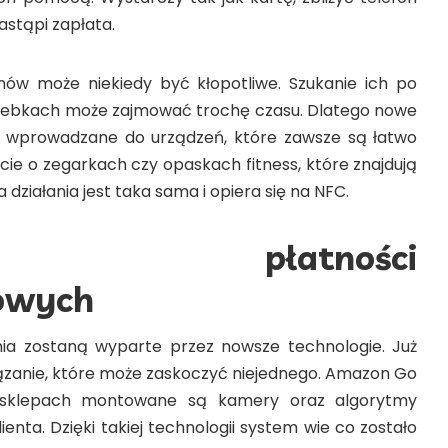
nastąpi zapłata.
nów może niekiedy być kłopotliwe. Szukanie ich po
orebkach może zajmować trochę czasu. Dlatego nowe
ć wprowadzane do urządzeń, które zawsze są łatwo
ie o zegarkach czy opaskach fitness, które znajdują
 działania jest taka sama i opiera się na NFC.
łość płatności
owych
nia zostaną wyparte przez nowsze technologie. Już
iązanie, które może zaskoczyć niejednego. Amazon Go
W sklepach montowane są kamery oraz algorytmy
ienta. Dzięki takiej technologii system wie co zostało