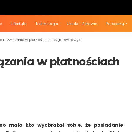
ie
Lifestyle
Technologia
Uroda i Zdrowie
Polecamy
 rozwiązania w płatnościach bezgotówkowych
zania w płatnościach
no mało kto wyobrażał sobie, że posiadanie