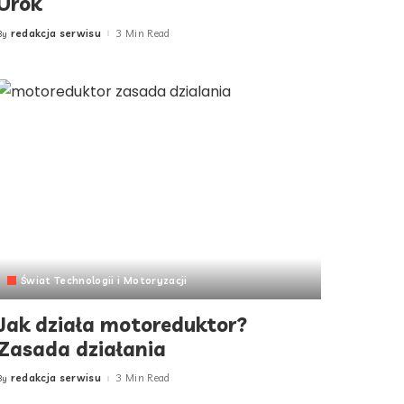
Urok
redakcja serwisu
3 Min Read
By
Posted
by
Świat Technologii i Motoryzacji
Jak działa motoreduktor?
Zasada działania
redakcja serwisu
3 Min Read
By
Posted
by