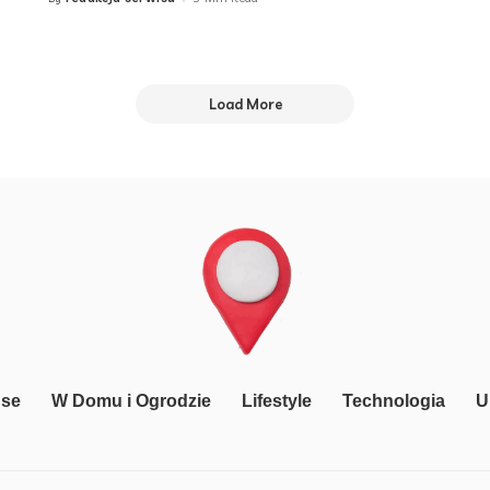
Posted
by
Load More
nse
W Domu i Ogrodzie
Lifestyle
Technologia
U