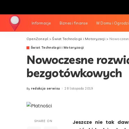
Informacje
Biznes i finanse
W Domu i Ogrodz
OpenZone.pl
>
Świat Technologii i Motoryzacji
>
Nowoczesne
Świat Technologii i Motoryzacji
Nowoczesne rozwią
bezgotówkowych
redakcja serwisu
28 listopada 2019
By
Posted
by
SHARE ON
Jeszcze nie tak daw