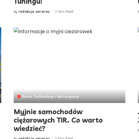
Tuningu!
redakcja serwisu
3 Min Read
By
Posted
by
Świat Technologii i Motoryzacji
Myjnie samochodów
ciężarowych TIR. Co warto
wiedzieć?
redakcja serwisu
3 Min Read
By