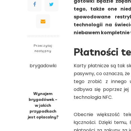
gotówki będzie zbędn
tego, także one nied
spowodowane restry
technologii na świeci
niebawem kompletnie w
Przeczytaj
Płatności t
następny
Karty płatnicze są tak 
pasywny, co oznacza, że
tego zrobić z innego 
odbywa się poprzez jej 
Wynajem
technologia NFC.
brygadówek –
w jakich
przypadkach
Obecnie większość te
jest opłacalny?
łączności. Dzięki temu
płatności za zakupy za 