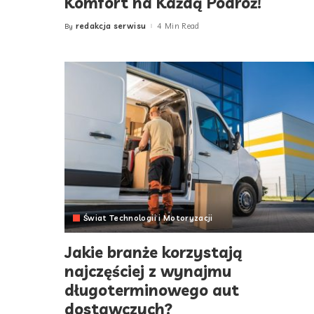
Komfort na Każdą Podróż!
redakcja serwisu
4 Min Read
By
Posted
by
Świat Technologii i Motoryzacji
Jakie branże korzystają
najczęściej z wynajmu
długoterminowego aut
dostawczych?