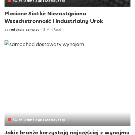
Świat Technologii i Motoryzacji
Plecione Siatki: Niezastąpiona
Wszechstronność i Industrialny Urok
redakcja serwisu
3 Min Read
By
Posted
by
Świat Technologii i Motoryzacji
Jakie branże korzystają najczęściej z wynajmu