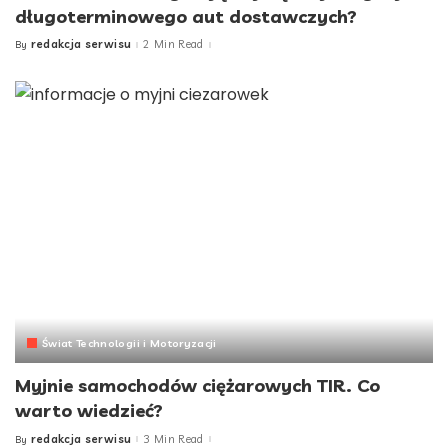
długoterminowego aut dostawczych?
redakcja serwisu
2 Min Read
By
Posted
by
Świat Technologii i Motoryzacji
Myjnie samochodów ciężarowych TIR. Co
warto wiedzieć?
redakcja serwisu
3 Min Read
By
Posted