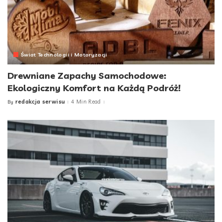
Świat Technologii i Motoryzacji
Drewniane Zapachy Samochodowe:
Ekologiczny Komfort na Każdą Podróż!
redakcja serwisu
4 Min Read
By
Posted
by