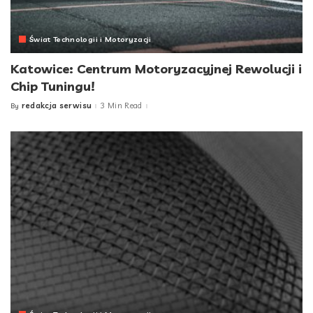
Świat Technologii i Motoryzacji
Katowice: Centrum Motoryzacyjnej Rewolucji i
Chip Tuningu!
redakcja serwisu
3 Min Read
By
Posted
by