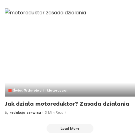
by
Świat Technologii i Motoryzacji
Jak działa motoreduktor? Zasada działania
redakcja serwisu
3 Min Read
By
Posted
by
Load More