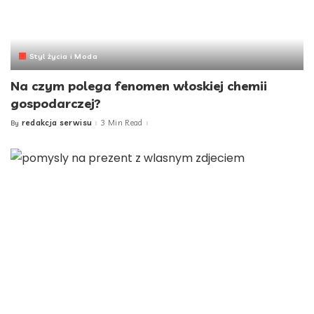
Styl życia i Moda
Na czym polega fenomen włoskiej chemii
gospodarczej?
redakcja serwisu
3 Min Read
By
Posted
by