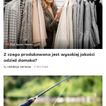
Styl życia i Moda
Z czego produkowana jest wysokiej jakości
odzież damska?
redakcja serwisu
3 Min Read
By
Posted
by