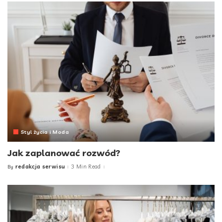
Styl życia i Moda
Jak zaplanować rozwód?
redakcja serwisu
3 Min Read
By
Posted
by