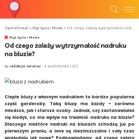
OpenZone.pl
>
Styl życia i Moda
>
Od czego zależy wytrzymałość nadruku na bluzie?
Styl życia i Moda
Od czego zależy wytrzymałość nadruku
na bluzie?
redakcja serwisu
4 października 2022
By
Posted
by
Ciepłe bluzy z własnym nadrukiem to bardzo popularna
część garderoby. Taką bluzę ma każdy – zarówno
młodsze, jak i starsze osoby. Jednak, czy zastanawiałeś
się kiedyś, co ma wpływ na trwałość nadruku na bluzie?
Dlaczego niektóre nadruki na bluzach schodzą już po
pierwszym praniu, a inne są niezniszczalne i cały czas
wyglądają jak nowe? Podpowiadamy, od czego zależy