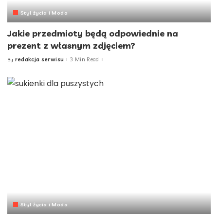
Styl życia i Moda
Jakie przedmioty będą odpowiednie na
prezent z własnym zdjęciem?
redakcja serwisu
3 Min Read
By
Posted
by
Styl życia i Moda