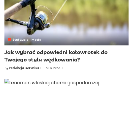
Styl życia i Moda
Jak wybrać odpowiedni kołowrotek do
Twojego stylu wędkowania?
redakcja serwisu
3 Min Read
By
Posted
by