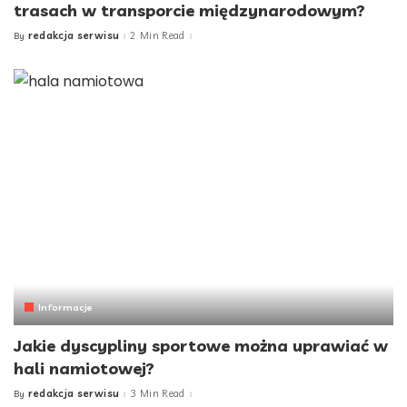
trasach w transporcie międzynarodowym?
redakcja serwisu
2 Min Read
By
Posted
by
Informacje
Jakie dyscypliny sportowe można uprawiać w
hali namiotowej?
redakcja serwisu
3 Min Read
By
Posted