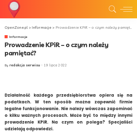
OpenZone.pl
>
Informacje
>
Prowadzenie KPiR – o czym należy pamiętać?
Informacje
Prowadzenie KPiR – o czym należy
pamiętać?
redakcja serwisu
19 lipca 2022
By
Posted
by
Działalność każdego przedsiębiorstwa opiera się na
podatkach. W ten sposób można zapewnić firmie
legalne funkcjonowanie. Nie należy wówczas zapominać
o kilku ważnych procesach. Może być to między innymi
prowadzenie KPiR. Na czym on polega? Specjaliści
udzielają odpowiedzi.