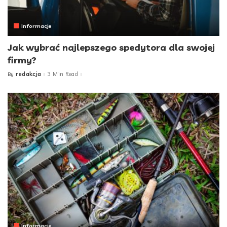
Informacje
Jak wybrać najlepszego spedytora dla swojej
firmy?
redakcja
3 Min Read
By
Posted
by
Informacje