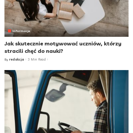
Informacje
Jak skutecznie motywować uczniów, którzy
stracili chęć do nauki?
redakcja
3 Min Read
By
Posted
by