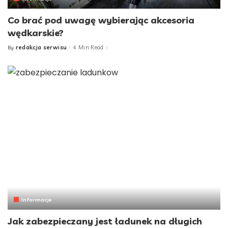
Co brać pod uwagę wybierając akcesoria
wędkarskie?
redakcja serwisu
4 Min Read
By
Posted
by
Informacje
Jak zabezpieczany jest ładunek na długich