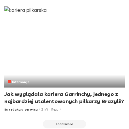
by
Informacje
Jak wyglądała kariera Garrinchy, jednego z
najbardziej utalentowanych piłkarzy Brazylii?
redakcja serwisu
3 Min Read
By
Posted
by
Load More