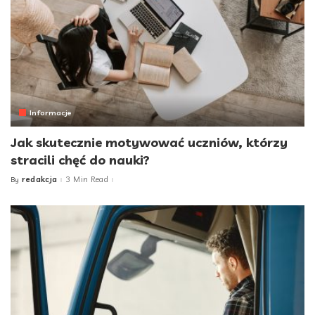
Informacje
Jak skutecznie motywować uczniów, którzy
stracili chęć do nauki?
redakcja
3 Min Read
By
Posted
by