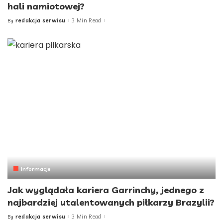
hali namiotowej?
redakcja serwisu
3 Min Read
By
Posted
by
Informacje
Jak wyglądała kariera Garrinchy, jednego z
najbardziej utalentowanych piłkarzy Brazylii?
redakcja serwisu
3 Min Read
By
Posted