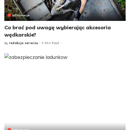
Informacje
Co brać pod uwagę wybierając akcesoria
wędkarskie?
redakcja serwisu
4 Min Read
By
Posted
by
Informacje