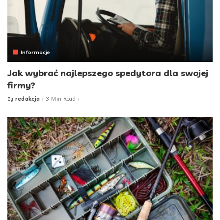
Informacje
Jak wybrać najlepszego spedytora dla swojej
firmy?
redakcja
3 Min Read
By
Posted
by