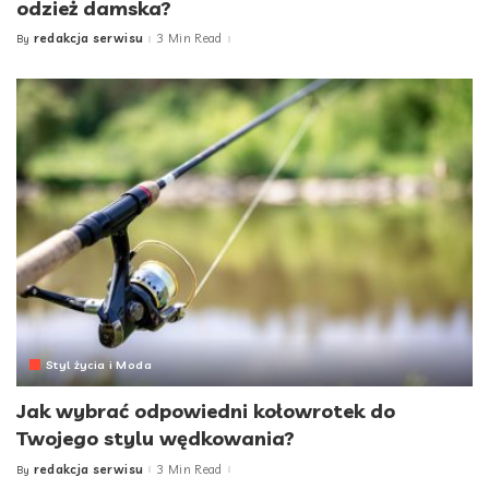
odzież damska?
redakcja serwisu
3 Min Read
By
Posted
by
Styl życia i Moda
Jak wybrać odpowiedni kołowrotek do
Twojego stylu wędkowania?
redakcja serwisu
3 Min Read
By
Posted
by