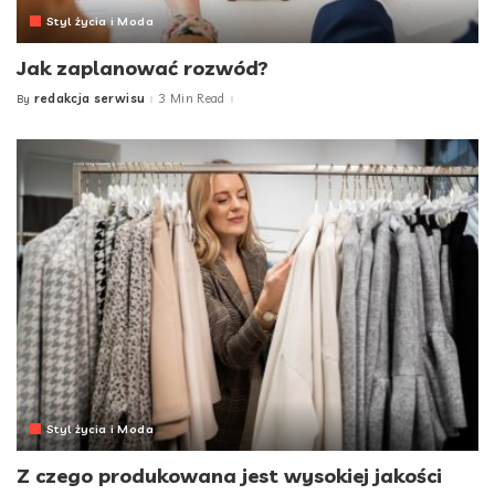
Styl życia i Moda
Jak zaplanować rozwód?
redakcja serwisu
3 Min Read
By
Posted
by
Styl życia i Moda
Z czego produkowana jest wysokiej jakości