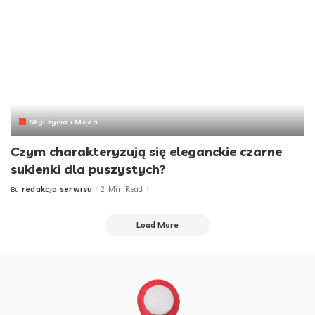
Styl życia i Moda
Czym charakteryzują się eleganckie czarne
sukienki dla puszystych?
redakcja serwisu
2 Min Read
By
Posted
by
Load More