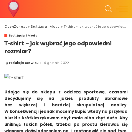
OpenZone.pl
>
Styl życia i Moda
>
T-shirt – jak wybrać jego odpowiedni rozmiar?
Styl życia i Moda
T-shirt – jak wybrać jego odpowiedni
rozmiar?
redakcja serwisu
19 grudnia 2022
By
Posted
by
Udając się do sklepu z odzieżą sportową, czasami
decydujemy się na jakieś produkty ubraniowe
bez większej i bardziej skrupulatnej analizy.
W konsekwencji jednak możemy kupić wtedy na przykład
bluzki z krótkim rękawem zbyt małe albo zbyt duże. Aby
uniknąć takich półek, trzeba po prostu kierować się
własnym doświadczeniem no i zastanowić się nad tym,