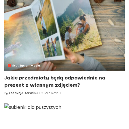
Styl życia i Moda
Jakie przedmioty będą odpowiednie na
prezent z własnym zdjęciem?
redakcja serwisu
3 Min Read
By
Posted
by