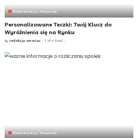
Świat Biznesu i Finansów
Personalizowane Teczki: Twój Klucz do
Wyróżnienia się na Rynku
redakcja serwisu
3 Min Read
By
Posted
by
Świat Biznesu i Finansów