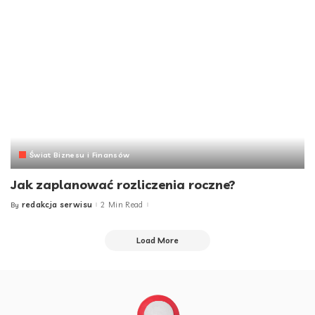
Świat Biznesu i Finansów
Jak zaplanować rozliczenia roczne?
redakcja serwisu
2 Min Read
By
Posted
by
Load More