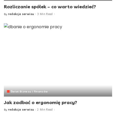
Rozliczanie spółek – co warto wiedzieć?
redakcja serwisu
3 Min Read
By
Posted
by
Świat Biznesu i Finansów
Jak zadbać o ergonomię pracy?
redakcja serwisu
2 Min Read
By
Posted
by