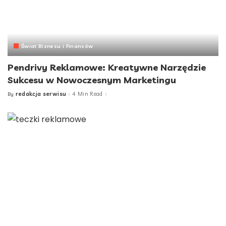
Świat Biznesu i Finansów
Pendrivy Reklamowe: Kreatywne Narzędzie
Sukcesu w Nowoczesnym Marketingu
redakcja serwisu
4 Min Read
By
Posted
by