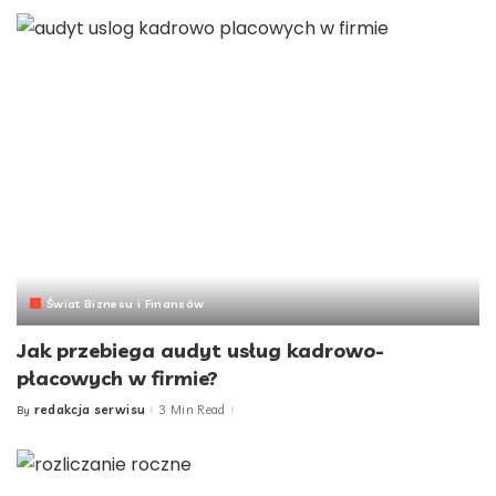
Świat Biznesu i Finansów
Jak przebiega audyt usług kadrowo-
płacowych w firmie?
redakcja serwisu
3 Min Read
By
Posted
by