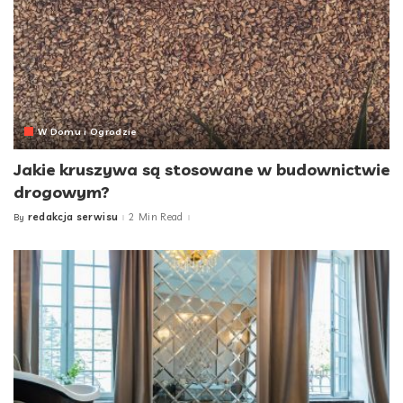
W Domu i Ogrodzie
Jakie kruszywa są stosowane w budownictwie
drogowym?
redakcja serwisu
2 Min Read
By
Posted
by