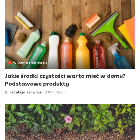
W Domu i Ogrodzie
Jakie środki czystości warto mieć w domu?
Podstawowe produkty
redakcja serwisu
3 Min Read
By
Posted
by