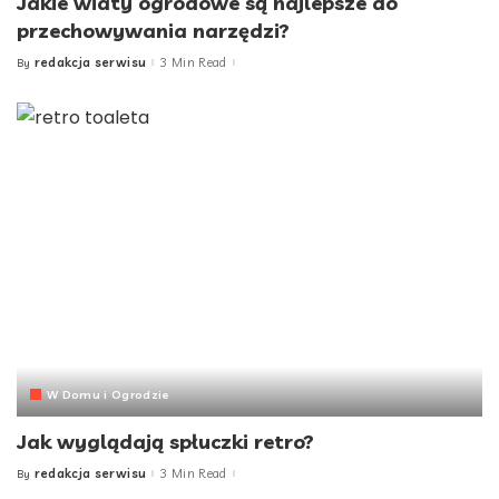
Jakie wiaty ogrodowe są najlepsze do
przechowywania narzędzi?
redakcja serwisu
3 Min Read
By
Posted
by
W Domu i Ogrodzie
Jak wyglądają spłuczki retro?
redakcja serwisu
3 Min Read
By
Posted
by