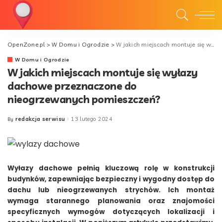
OpenZone.pl
>
W Domu i Ogrodzie
>
W jakich miejscach montuje się wyłazy dachowe przeznaczone do nieogrzewanych pomieszczeń?
W Domu i Ogrodzie
W jakich miejscach montuje się wyłazy
dachowe przeznaczone do
nieogrzewanych pomieszczeń?
redakcja serwisu
13 lutego 2024
By
Posted
by
Wyłazy dachowe pełnią kluczową rolę w konstrukcji
budynków, zapewniając bezpieczny i wygodny dostęp do
dachu lub nieogrzewanych strychów. Ich montaż
wymaga starannego planowania oraz znajomości
specyficznych wymogów dotyczących lokalizacji i