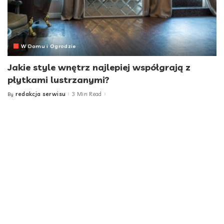
W Domu i Ogrodzie
Jakie style wnętrz najlepiej współgrają z
płytkami lustrzanymi?
redakcja serwisu
3 Min Read
By
Posted
by