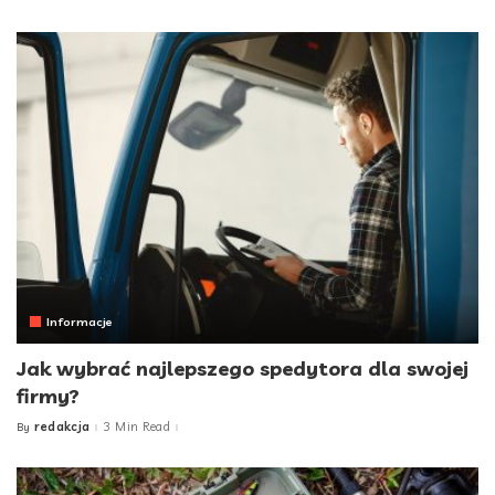
by
Informacje
Jak wybrać najlepszego spedytora dla swojej
firmy?
redakcja
3 Min Read
By
Posted
by