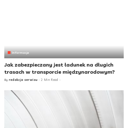
Informacje
Jak zabezpieczany jest ładunek na długich
trasach w transporcie międzynarodowym?
redakcja serwisu
2 Min Read
By
Posted
by