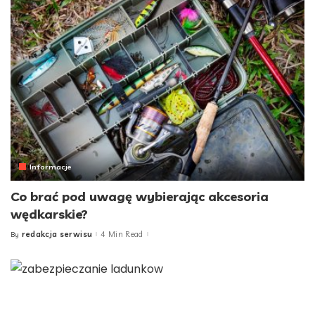
Informacje
Co brać pod uwagę wybierając akcesoria
wędkarskie?
redakcja serwisu
4 Min Read
By
Posted
by