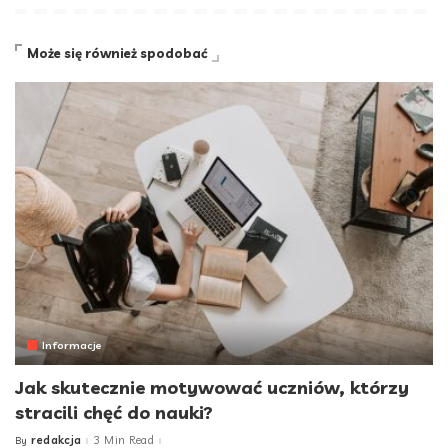
Może się również spodobać
Informacje
Jak skutecznie motywować uczniów, którzy
stracili chęć do nauki?
redakcja
3 Min Read
By
Posted