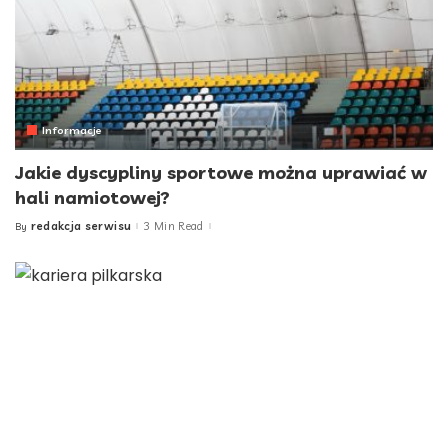
Informacje
Jakie dyscypliny sportowe można uprawiać w
hali namiotowej?
redakcja serwisu
3 Min Read
By
Posted
by