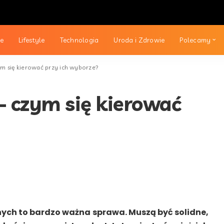
ie
Lifestyle
Technologia
Uroda i Zdrowie
Polecamy
m się kierować przy ich wyborze?
– czym się kierować
ych to bardzo ważna sprawa. Muszą być solidne,