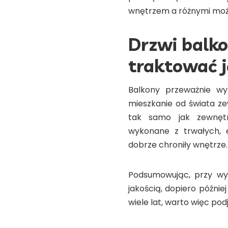
wnętrzem a różnymi możl
Drzwi balk
traktować 
Balkony przeważnie wy
mieszkanie od świata z
tak samo jak zewnęt
wykonane z trwałych, 
dobrze chroniły wnętrze.
Podsumowując, przy wyb
jakością, dopiero późnie
wiele lat, warto więc po