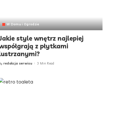
W Domu i Ogrodzie
Jakie style wnętrz najlepiej
współgrają z płytkami
lustrzanymi?
redakcja serwisu
3 Min Read
By
Posted
by