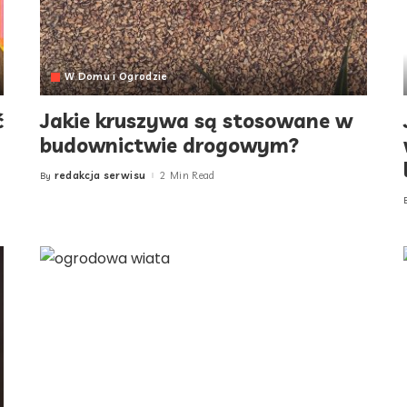
W Domu i Ogrodzie
ć
Jakie kruszywa są stosowane w
budownictwie drogowym?
redakcja serwisu
2 Min Read
By
Posted
by