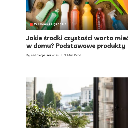
W Domu i Ogrodzie
Jakie środki czystości warto mie
w domu? Podstawowe produkty
redakcja serwisu
3 Min Read
By
Posted
by