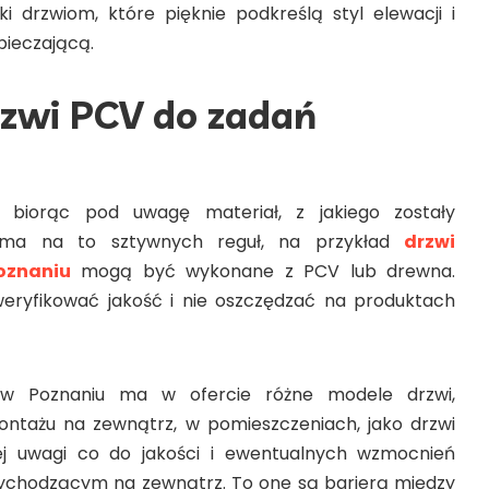
ęki drzwiom, które pięknie podkreślą styl elewacji i
pieczającą.
rzwi PCV
do zadań
 biorąc pod uwagę materiał, z jakiego zostały
e ma na to sztywnych reguł, na przykład
drzwi
oznaniu
mogą być wykonane z PCV lub drewna.
eryfikować jakość i nie oszczędzać na produktach
 w Poznaniu
ma w ofercie różne modele drzwi,
ntażu na zewnątrz, w pomieszczeniach, jako drzwi
ej uwagi co do jakości i ewentualnych wzmocnień
ychodzącym na zewnątrz. To one są barierą między