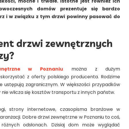
kości, mocne i trwałe. Istotne jest również ich
nowoczesnych domów prezentuje się bardzo
rz i w związku z tym drzwi powinny pasować do
ent drzwi zewnętrznych
szy?
wnętrzne w Poznaniu
można z dużym
orzystać z oferty polskiego producenta. Rodzime
ie ustępują zagranicznym. W większości przypadków
 nie wlicza się kosztów transportu z innych państw.
ogi, strony internetowe, czasopisma branżowe w
aranżacji. Dobre
drzwi zewnętrzne w Poznaniu
to coś,
 różnych odsłonach. Dzisiaj dom może wyglądać