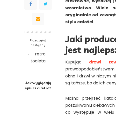
efektowne, wysokiej ja
wzornictwo. Wiele 
oryginalnie od zewnąt
stylu całości.
Jaki
produc
Przeczytaj
następny
jest najlep
Kupując
drzwi ze
prawdopodobieństwem sk
okna i drzwi w niczym n
są tańsze, bo do ich ceny
Jak wyglądają
spłuczki retro?
Można przejrzeć katal
poszukiwaniu ciekawych 
co występuje w wielu