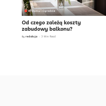
W Domu i Ogrodzie
Od czego zależą koszty
zabudowy balkonu?
redakcja
3 Min Read
By
Posted
by