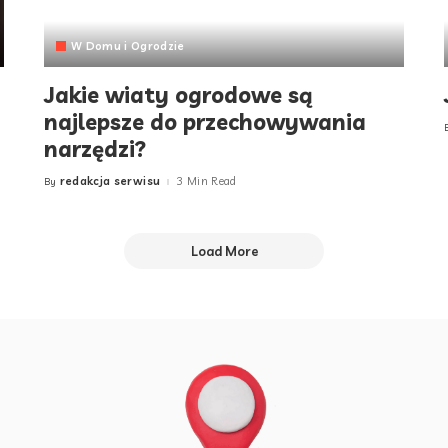
W Domu i Ogrodzie
Jakie wiaty ogrodowe są
najlepsze do przechowywania
narzędzi?
redakcja serwisu
3 Min Read
By
Posted
by
Load More