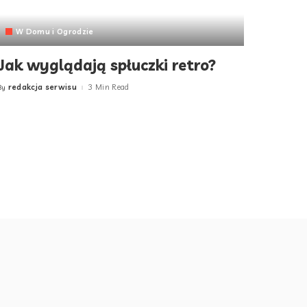
W Domu i Ogrodzie
Jak wyglądają spłuczki retro?
redakcja serwisu
3 Min Read
By
Posted
by