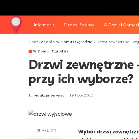
Informacje
Biznes i finanse
W Domu i Ogrodz
OpenZone.pl
>
W Domu i Ogrodzie
>
Drzwi zewnętrzne – czy
W Domu i Ogrodzie
Drzwi zewnętrzne 
przy ich wyborze?
redakcja serwisu
19 lipca 2022
By
Posted
by
SHARE ON
Wybór drzwi zewnętrzn