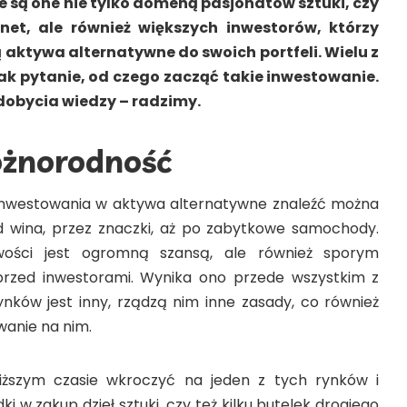
e są one nie tylko domeną pasjonatów sztuki, czy
net, ale również większych inwestorów, którzy
aktywa alternatywne do swoich portfeli. Wielu z
ak pytanie, od czego zacząć takie inwestowanie.
dobycia wiedzy – radzimy.
żnorodność
 inwestowania w aktywa alternatywne znaleźć można
d wina, przez znaczki, aż po zabytkowe samochody.
wości jest ogromną szansą, ale również sporym
przed inwestorami. Wynika ono przede wszystkim z
rynków jest inny, rządzą nim inne zasady, co również
anie na nim.
bliższym czasie wkroczyć na jeden z tych rynków i
i w zakup dzieł sztuki, czy też kilku butelek drogiego