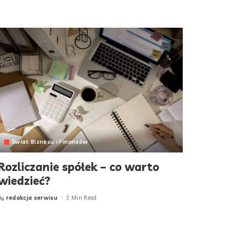
Świat Biznesu i Finansów
Rozliczanie spółek – co warto
wiedzieć?
redakcja serwisu
3 Min Read
By
Posted
by