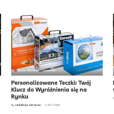
Świat Biznesu i Finansów
Personalizowane Teczki: Twój
Klucz do Wyróżnienia się na
Rynku
redakcja serwisu
3 Min Read
By
Posted
by