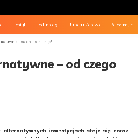
ie
Lifestyle
Technologia
Uroda i Zdrowie
Polecamy
rnatywne – od czego zacząć?
rnatywne – od czego
 alternatywnych inwestycjach staje się coraz