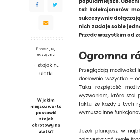
popularniejsze. Obecni
też kolekcjonerów mo
sukcesywnie dołączają 
nich zadaje sobie jedn
Przede wszystkim od z
Przeczytaj
Ogromna ró
następny
Przeglądają możliwości
dosłownie wszystko – o
Taka rozpiętość możli
wyzwaniem, które stoi 
W jakim
faktu, że każdy z tych 
miejscu warto
wymusza inne funkcjonow
postawić
stojak
obrotowy na
Jeżeli planujesz w naj
ulotki?
zainwestować swoje środk