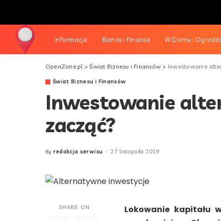
Informacje
Biznes i finanse
W Domu i Ogrodz
OpenZone.pl
>
Świat Biznesu i Finansów
>
Inwestowanie alte
Świat Biznesu i Finansów
Inwestowanie alte
zacząć?
redakcja serwisu
27 listopada 2019
By
Posted
by
SHARE ON
Lokowanie kapitału w