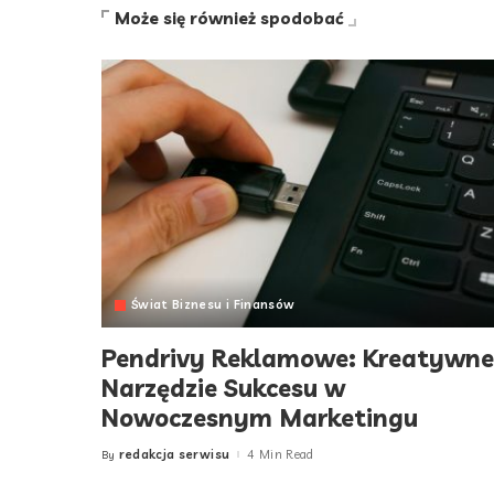
Może się również spodobać
Świat Biznesu i Finansów
Pendrivy Reklamowe: Kreatywne
Narzędzie Sukcesu w
Nowoczesnym Marketingu
redakcja serwisu
4 Min Read
By
Posted
by