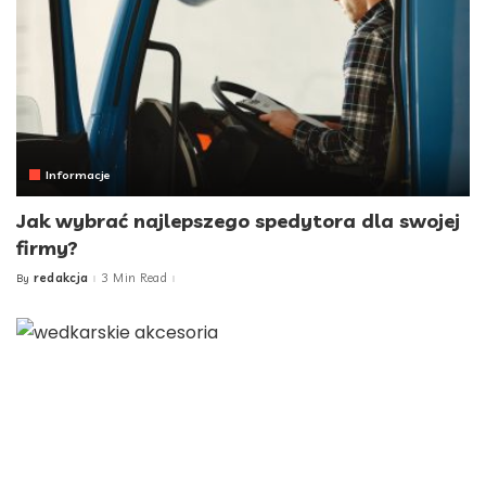
Informacje
Jak wybrać najlepszego spedytora dla swojej
firmy?
redakcja
3 Min Read
By
Posted
by