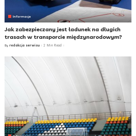
Informacje
Jak zabezpieczany jest ładunek na długich
trasach w transporcie międzynarodowym?
redakcja serwisu
2 Min Read
By
Posted
by