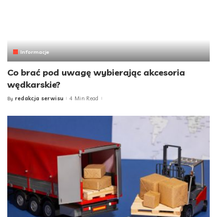
Informacje
Co brać pod uwagę wybierając akcesoria
wędkarskie?
redakcja serwisu
4 Min Read
By
Posted
by