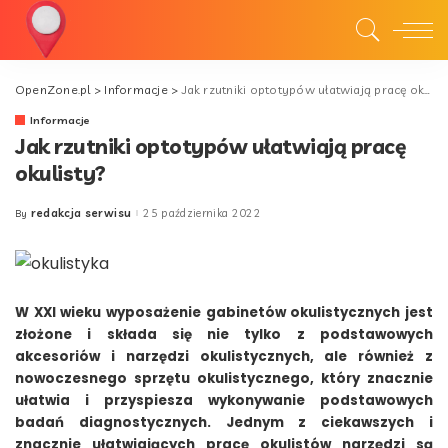
OpenZone.pl
>
Informacje
>
Jak rzutniki optotypów ułatwiają pracę okulisty?
Informacje
Jak rzutniki optotypów ułatwiają pracę
okulisty?
redakcja serwisu
25 października 2022
By
Posted
by
W XXI wieku wyposażenie gabinetów okulistycznych jest
złożone i składa się nie tylko z podstawowych
akcesoriów i narzędzi okulistycznych, ale również z
nowoczesnego sprzętu okulistycznego, który znacznie
ułatwia i przyspiesza wykonywanie podstawowych
badań diagnostycznych. Jednym z ciekawszych i
znacznie ułatwiających pracę okulistów narzędzi są