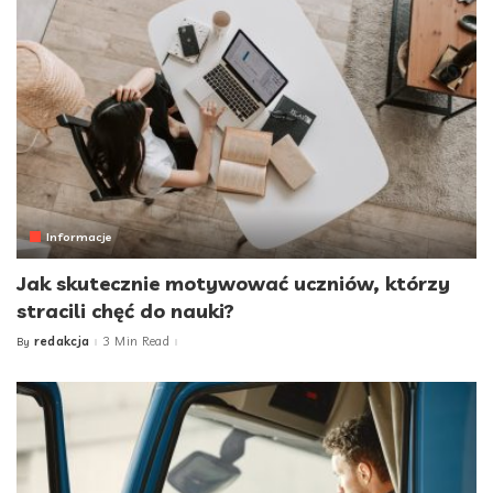
Informacje
Jak skutecznie motywować uczniów, którzy
stracili chęć do nauki?
redakcja
3 Min Read
By
Posted
by