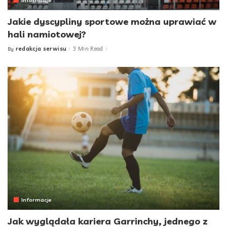
Informacje
Jakie dyscypliny sportowe można uprawiać w
hali namiotowej?
redakcja serwisu
3 Min Read
By
Posted
by
Informacje
Jak wyglądała kariera Garrinchy, jednego z