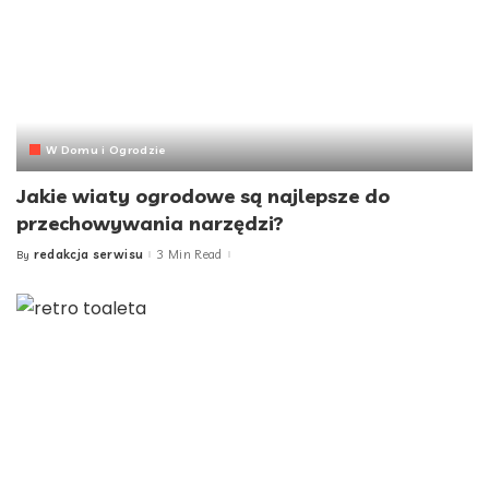
W Domu i Ogrodzie
Jakie wiaty ogrodowe są najlepsze do
przechowywania narzędzi?
redakcja serwisu
3 Min Read
By
Posted
by