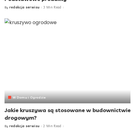
redakcja serwisu
3 Min Read
By
Posted
by
W Domu i Ogrodzie
Jakie kruszywa są stosowane w budownictwie
drogowym?
redakcja serwisu
2 Min Read
By
Posted
by