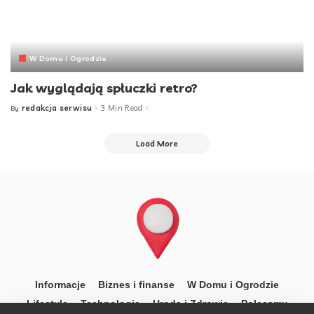
W Domu i Ogrodzie
Jak wyglądają spłuczki retro?
redakcja serwisu
3 Min Read
By
Posted
by
Load More
Informacje
Biznes i finanse
W Domu i Ogrodzie
Lifestyle
Technologia
Uroda i Zdrowie
Polecamy