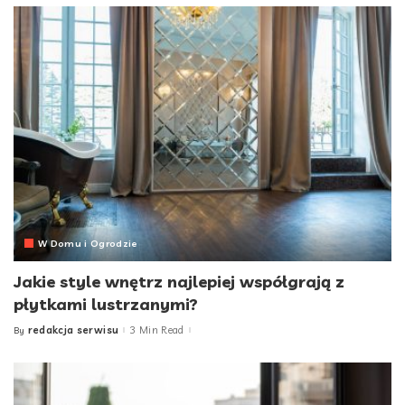
W Domu i Ogrodzie
Jakie style wnętrz najlepiej współgrają z
płytkami lustrzanymi?
redakcja serwisu
3 Min Read
By
Posted
by