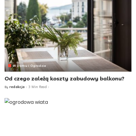
W Domu i Ogrodzie
Od czego zależą koszty zabudowy balkonu?
redakcja
3 Min Read
By
Posted
by