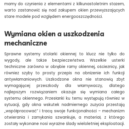
mamy do czynienia z elementami z kilkunastoletnim stażem,
warto zastanowić się nad zakupem okien przewyższających
stare modele pod względem energooszczędności.
Wymiana okien a uszkodzenia
mechaniczne
Sprawne systemy stolarki okiennej to klucz nie tylko do
wygody, ale także bezpieczeństwa. Wszelkie usterki
techniczne zarówno w obrębie ramy okiennej, ościeżnicy, jak
również szyby to prosty przepis na obniżenie ich funkcji
antywłamaniowych. Uszkodzone okna nie stanowią zbyt
wymagającej przeszkody dla włamywaczy, dlatego
najlepszym rozwiązaniem okazuje się wymiana całego
systemu okiennego. Przesłanki ku temu występują również w
sytuacji, gdy okna wskutek nadmiernego zużycia przestają
„współpracować” i tracą swoje funkcjonalności – mechanizm
otwierania i zamykania szwankuje, a materiał, z którego
zostały wykonane nosi wyraźne ślady wieloletniej eksploatacji.