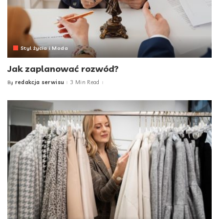
Styl życia i Moda
Jak zaplanować rozwód?
redakcja serwisu
3 Min Read
By
Posted
by