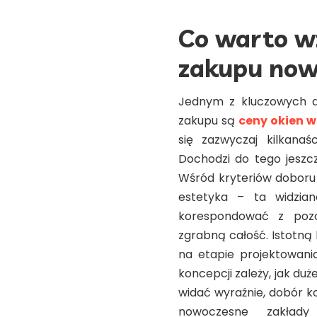
Co warto w
zakupu now
Jednym z kluczowych a
zakupu są
ceny okien 
się zazwyczaj kilkanaś
Dochodzi do tego jeszc
Wśród kryteriów doboru
estetyka – ta widzia
korespondować z pozo
zgrabną całość. Istotną 
na etapie projektowani
koncepcji zależy, jak du
widać wyraźnie, dobór k
nowoczesne zakłady