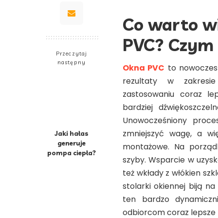
Co warto wi
PVC? Czym 
Przeczytaj
następny
Okna PVC
to nowoczesn
rezultaty w zakresie 
zastosowaniu coraz le
bardziej dźwiękoszczel
Unowocześniony proces
zmniejszyć wagę, a wi
Jaki hałas
generuje
montażowe. Na porządku
pompa ciepła?
szyby. Wsparcie w uzysk
też wkłady z włókien sz
stolarki okiennej biją n
ten bardzo dynamiczni
odbiorcom coraz lepsze 