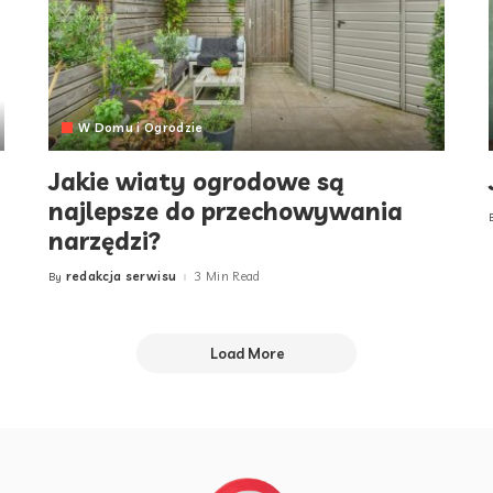
W Domu i Ogrodzie
Jakie wiaty ogrodowe są
najlepsze do przechowywania
narzędzi?
redakcja serwisu
3 Min Read
By
Posted
by
Load More