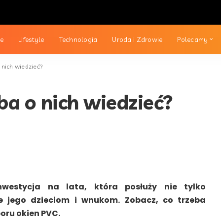
ie
Lifestyle
Technologia
Uroda i Zdrowie
Polecamy
 nich wiedzieć?
ba o nich wiedzieć?
estycja na lata, która posłuży nie tylko
e jego dzieciom i wnukom. Zobacz, co trzeba
oru okien PVC.