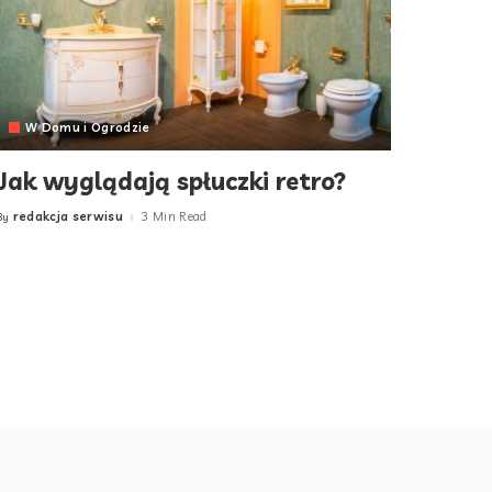
W Domu i Ogrodzie
Jak wyglądają spłuczki retro?
redakcja serwisu
3 Min Read
By
Posted
by