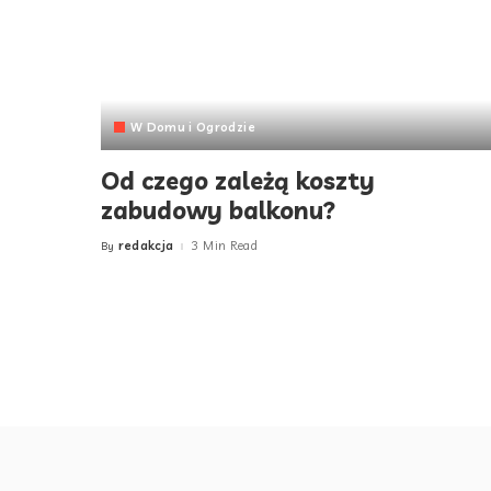
W Domu i Ogrodzie
Od czego zależą koszty
zabudowy balkonu?
redakcja
3 Min Read
By
Posted
by