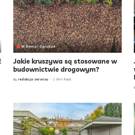
W Domu i Ogrodzie
ć
Jakie kruszywa są stosowane w
budownictwie drogowym?
redakcja serwisu
2 Min Read
By
Posted
by