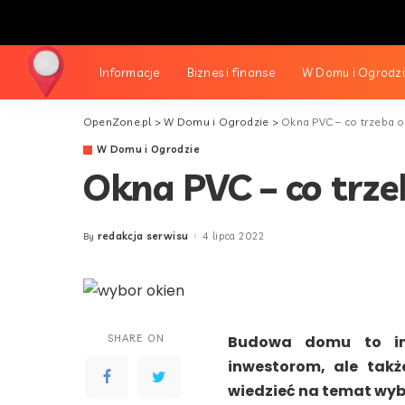
Informacje
Biznes i finanse
W Domu i Ogrodz
OpenZone.pl
>
W Domu i Ogrodzie
>
Okna PVC – co trzeba o
W Domu i Ogrodzie
Okna PVC – co trze
redakcja serwisu
4 lipca 2022
By
Posted
by
SHARE ON
Budowa domu to inw
inwestorom, ale takż
wiedzieć na temat wyb