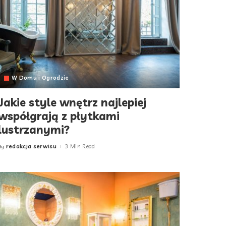
W Domu i Ogrodzie
Jakie style wnętrz najlepiej
współgrają z płytkami
lustrzanymi?
redakcja serwisu
3 Min Read
By
Posted
by