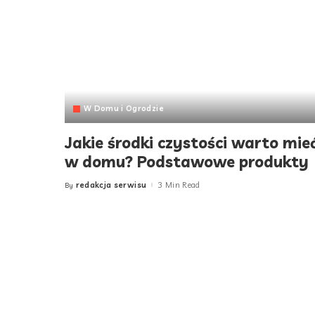
W Domu i Ogrodzie
Jakie środki czystości warto mie
w domu? Podstawowe produkty
redakcja serwisu
3 Min Read
By
Posted
by