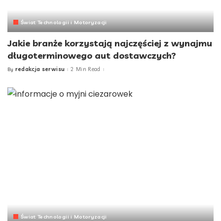
Świat Technologii i Motoryzacji
Jakie branże korzystają najczęściej z wynajmu
długoterminowego aut dostawczych?
redakcja serwisu
2 Min Read
By
Posted
by
Świat Technologii i Motoryzacji