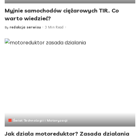
Myjnie samochodów ciężarowych TIR. Co
warto wiedzieć?
redakcja serwisu
3 Min Read
By
Posted
by
Świat Technologii i Motoryzacji
Jak działa motoreduktor? Zasada działania