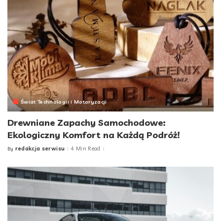
Świat Technologii i Motoryzacji
Drewniane Zapachy Samochodowe:
Ekologiczny Komfort na Każdą Podróż!
redakcja serwisu
4 Min Read
By
Posted
by