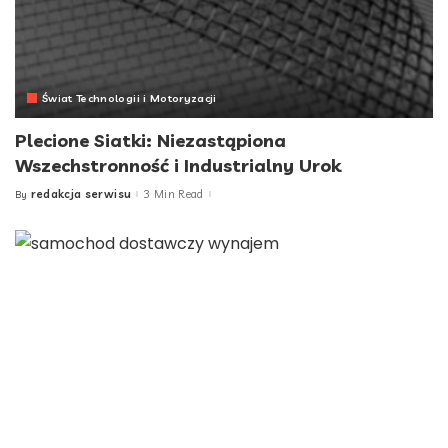
Świat Technologii i Motoryzacji
Plecione Siatki: Niezastąpiona
Wszechstronność i Industrialny Urok
redakcja serwisu
3 Min Read
By
Posted
by