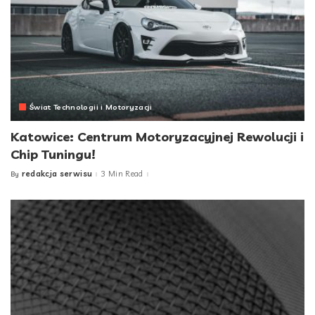
Świat Technologii i Motoryzacji
Katowice: Centrum Motoryzacyjnej Rewolucji i
Chip Tuningu!
redakcja serwisu
3 Min Read
By
Posted
by