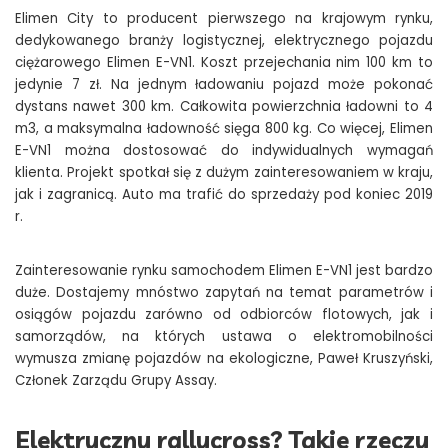
Elimen City to producent pierwszego na krajowym rynku,
dedykowanego branży logistycznej, elektrycznego pojazdu
ciężarowego Elimen E-VN1. Koszt przejechania nim 100 km to
jedynie 7 zł. Na jednym ładowaniu pojazd może pokonać
dystans nawet 300 km. Całkowita powierzchnia ładowni to 4
m3, a maksymalna ładowność sięga 800 kg. Co więcej, Elimen
E-VN1 można dostosować do indywidualnych wymagań
klienta. Projekt spotkał się z dużym zainteresowaniem w kraju,
jak i zagranicą. Auto ma trafić do sprzedaży pod koniec 2019
r.
Zainteresowanie rynku samochodem Elimen E-VN1 jest bardzo
duże. Dostajemy mnóstwo zapytań na temat parametrów i
osiągów pojazdu zarówno od odbiorców flotowych, jak i
samorządów, na których ustawa o elektromobilności
wymusza zmianę pojazdów na ekologiczne, Paweł Kruszyński,
Członek Zarządu Grupy Assay.
Elektryczny rallycross? Takie rzeczy