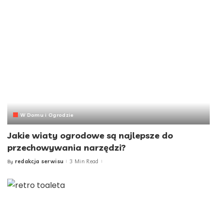
W Domu i Ogrodzie
Jakie wiaty ogrodowe są najlepsze do
przechowywania narzędzi?
redakcja serwisu
3 Min Read
By
Posted
by