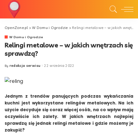
OpenZone.pl
>
W Domu i Ogrodzie
>
Relingi metalowe – w jakich wnętrzach się sprawdzą?
W Domu i Ogrodzie
Relingi metalowe – w jakich wnętrzach się
sprawdzą?
redakcja serwisu
22 września 2022
By
Posted
by
Jednym z trendów panujących podczas wykańczania
kuchni jest wykorzystane relingów metalowych. Na ich
użycie decyduje się coraz więcej osób, na co wpływ mają
oczywiście ich zalety. W jakich wnętrzach najlepiej
sprawdzą się jednak relingi metalowe i gdzie możemy je
zakupić?