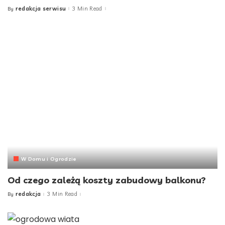
redakcja serwisu
3 Min Read
By
Posted
by
W Domu i Ogrodzie
Od czego zależą koszty zabudowy balkonu?
redakcja
3 Min Read
By
Posted
by