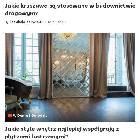
Jakie kruszywa są stosowane w budownictwie
drogowym?
redakcja serwisu
2 Min Read
By
Posted
by
W Domu i Ogrodzie
Jakie style wnętrz najlepiej współgrają z
płytkami lustrzanymi?