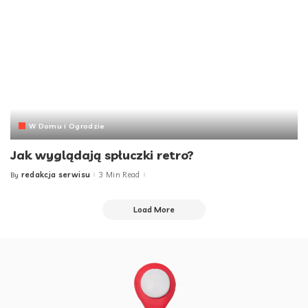
W Domu i Ogrodzie
Jak wyglądają spłuczki retro?
redakcja serwisu
3 Min Read
By
Posted
by
Load More