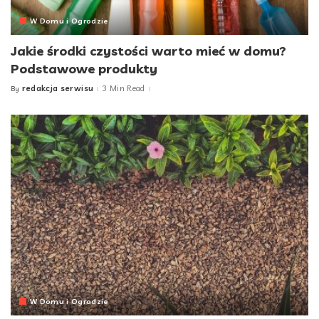
W Domu i Ogrodzie
Jakie środki czystości warto mieć w domu?
Podstawowe produkty
redakcja serwisu
3 Min Read
By
Posted
by
W Domu i Ogrodzie