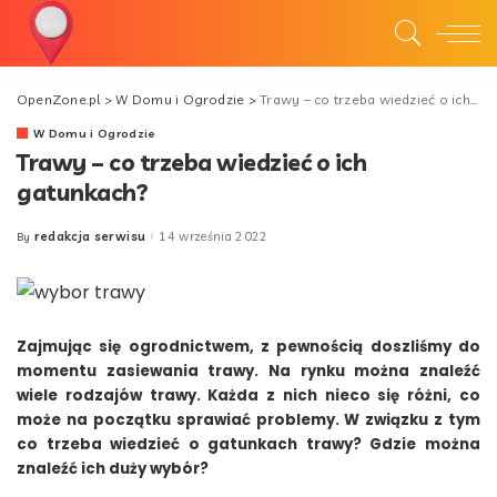
OpenZone.pl
>
W Domu i Ogrodzie
>
Trawy – co trzeba wiedzieć o ich gatunkach?
W Domu i Ogrodzie
Trawy – co trzeba wiedzieć o ich
gatunkach?
redakcja serwisu
14 września 2022
By
Posted
by
Zajmując się ogrodnictwem, z pewnością doszliśmy do
momentu zasiewania trawy. Na rynku można znaleźć
wiele rodzajów trawy. Każda z nich nieco się różni, co
może na początku sprawiać problemy. W związku z tym
co trzeba wiedzieć o gatunkach trawy? Gdzie można
znaleźć ich duży wybór?