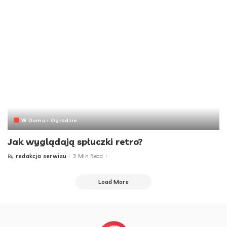
W Domu i Ogrodzie
Jak wyglądają spłuczki retro?
redakcja serwisu
3 Min Read
By
Posted
by
Load More