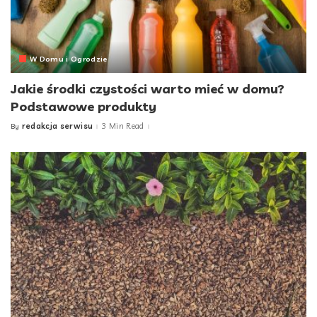
W Domu i Ogrodzie
Jakie środki czystości warto mieć w domu?
Podstawowe produkty
redakcja serwisu
3 Min Read
By
Posted
by