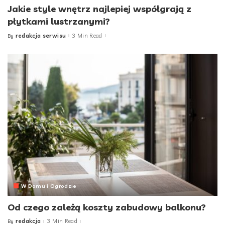
Jakie style wnętrz najlepiej współgrają z
płytkami lustrzanymi?
redakcja serwisu
3 Min Read
By
Posted
by
W Domu i Ogrodzie
Od czego zależą koszty zabudowy balkonu?
redakcja
3 Min Read
By
Posted