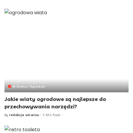
by
W Domu i Ogrodzie
Jakie wiaty ogrodowe są najlepsze do
przechowywania narzędzi?
redakcja serwisu
3 Min Read
By
Posted
by