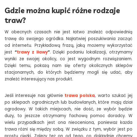
Gdzie można kupić różne rodzaje
traw?
W obecnych czasach nie jest łatwo znaleźć odpowiednią
trawę do swojego ogródka. Najłatwiej poszukiwania zacząć
od internetu. Przykładową frazą, jaką możemy wykorzystać
jest
“
trawy z Iławy
”
. Dzięki podaniu lokalizacji, otrzymamy
wyniki ze swojej okolicy, co jest wygodnym rozwiązaniem.
Dzięki temu, pokażą nam się oferty okolicznych sklepów
stacjonarnych, do których będziemy mogli się udać, aby
znaleźć interesujący nas produkt.
Jeśli interesuje nas głównie
trawa polska
, warto szukać jej
po sklepach ogrodniczych lub budowlanych, które mają dział
ogrodowy. W takich miejscach, nie dość, że wybór będzie
duży, to jeszcze otrzymamy fachową pomoc doradcy. W
wielu przypadkach jest ona nieoceniona, ponieważ każda
trawa różni się między sobą. W związku z tym, wybór jest po
prostu ciężki. Zależy też on od tego, co dokładnie chcemy