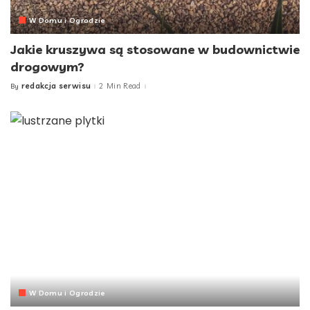
W Domu i Ogrodzie
Jakie kruszywa są stosowane w budownictwie
drogowym?
redakcja serwisu
2 Min Read
By
Posted
by
W Domu i Ogrodzie