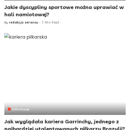
Jakie dyscypliny sportowe można uprawiać w
hali namiotowej?
redakcja serwisu
3 Min Read
By
Posted
by
Informacje
Jak wyglądała kariera Garrinchy, jednego z
najbardziej utalentowanych piłkarzy Brazylii?