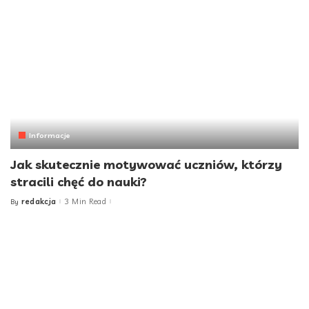
Informacje
Jak skutecznie motywować uczniów, którzy
stracili chęć do nauki?
redakcja
3 Min Read
By
Posted
by