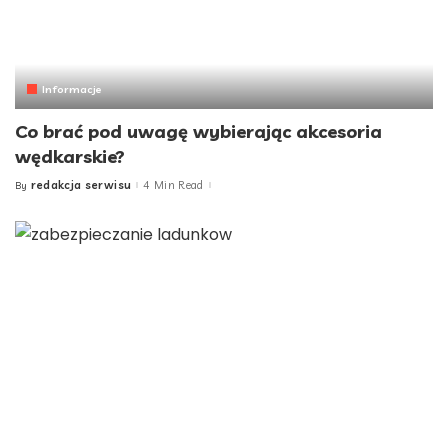
Informacje
Co brać pod uwagę wybierając akcesoria
wędkarskie?
redakcja serwisu
4 Min Read
By
Posted
by