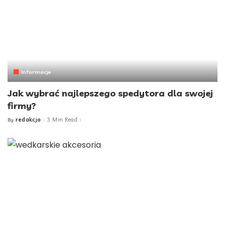
Informacje
Jak wybrać najlepszego spedytora dla swojej
firmy?
redakcja
3 Min Read
By
Posted
by