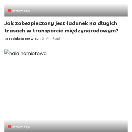
Informacje
Jak zabezpieczany jest ładunek na długich
trasach w transporcie międzynarodowym?
redakcja serwisu
2 Min Read
By
Posted
by
Informacje