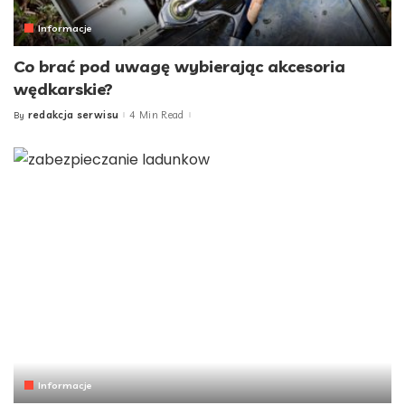
Informacje
Co brać pod uwagę wybierając akcesoria
wędkarskie?
redakcja serwisu
4 Min Read
By
Posted
by
Informacje