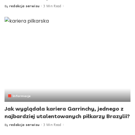
redakcja serwisu
3 Min Read
By
Posted
by
Informacje
Jak wyglądała kariera Garrinchy, jednego z
najbardziej utalentowanych piłkarzy Brazylii?
redakcja serwisu
3 Min Read
By
Posted
by