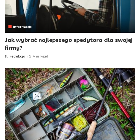
Informacje
Jak wybrać najlepszego spedytora dla swojej
firmy?
redakcja
3 Min Read
By
Posted
by