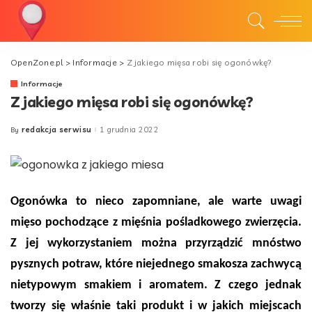
OpenZone.pl
>
Informacje
>
Z jakiego mięsa robi się ogonówkę?
Informacje
Z jakiego mięsa robi się ogonówkę?
redakcja serwisu
1 grudnia 2022
By
Posted
by
Ogonówka to nieco zapomniane, ale warte uwagi
mięso pochodzące z mięśnia pośladkowego zwierzęcia.
Z jej wykorzystaniem można przyrządzić mnóstwo
pysznych potraw, które niejednego smakosza zachwycą
nietypowym smakiem i aromatem. Z czego jednak
tworzy się właśnie taki produkt i w jakich miejscach